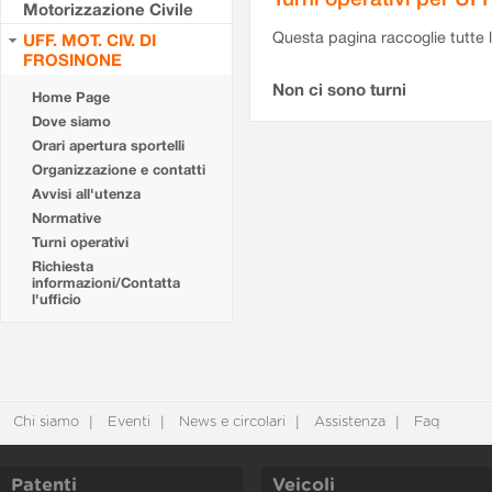
Motorizzazione Civile
Questa pagina raccoglie tutte le
UFF. MOT. CIV. DI
FROSINONE
Non ci sono turni
Home Page
Dove siamo
Orari apertura sportelli
Organizzazione e contatti
Avvisi all'utenza
Normative
Turni operativi
Richiesta
informazioni/Contatta
l'ufficio
Chi siamo
Eventi
News e circolari
Assistenza
Faq
Patenti
Veicoli