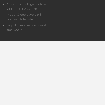
Modalità di collegamento al
CED motorizzazione
Modalità operative per il
rinnovo delle patenti
Riqualificazione bombole di
tipo CNG4