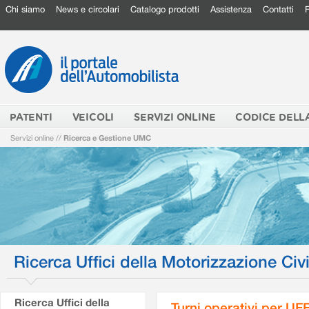
Chi siamo
News e circolari
Catalogo prodotti
Assistenza
Contatti
PATENTI
VEICOLI
SERVIZI ONLINE
CODICE DELL
Servizi online
//
Ricerca e Gestione UMC
Ricerca Uffici della Motorizzazione Civi
Ricerca Uffici della
Turni operativi per U