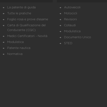
La patente di guida
Autoveicoli
Tutte le pratiche
Motocicli
Foglio rosa e prove d’esame
Revisioni
Carta di Qualificazione del
Collaudi
Conducente (CQC)
Modulistica
Medici Certificatori - Novità
Documento Unico
Modulistica
STED
Patente nautica
Normativa