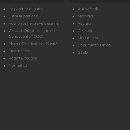
La patente di guida
Autoveicoli
Tutte le pratiche
Motocicli
Foglio rosa e prove d’esame
Revisioni
Carta di Qualificazione del
Collaudi
Conducente (CQC)
Modulistica
Medici Certificatori - Novità
Documento Unico
Modulistica
STED
Patente nautica
Normativa