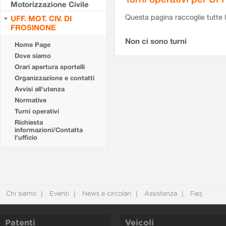
Motorizzazione Civile
Questa pagina raccoglie tutte le
UFF. MOT. CIV. DI
FROSINONE
Non ci sono turni
Home Page
Dove siamo
Orari apertura sportelli
Organizzazione e contatti
Avvisi all'utenza
Normative
Turni operativi
Richiesta
informazioni/Contatta
l'ufficio
Chi siamo
Eventi
News e circolari
Assistenza
Faq
Patenti
Veicoli