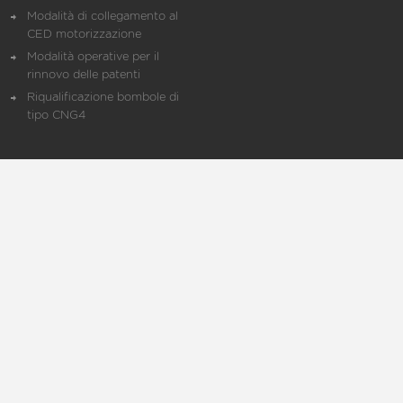
Modalità di collegamento al
CED motorizzazione
Modalità operative per il
rinnovo delle patenti
Riqualificazione bombole di
tipo CNG4