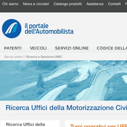
Chi siamo
News e circolari
Catalogo prodotti
Assistenza
Contatti
PATENTI
VEICOLI
SERVIZI ONLINE
CODICE DELL
Servizi online
//
Ricerca e Gestione UMC
Ricerca Uffici della Motorizzazione Civi
Ricerca Uffici della
Turni operativi per U