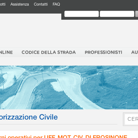
otti
Assistenza
Contatti
FAQ
NLINE
CODICE DELLA STRADA
PROFESSIONISTI
AU
orizzazione Civile
rni operativi per UFF. MOT. CIV. DI FROSINONE