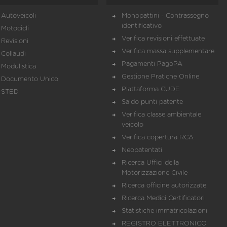
Autoveicoli
Monopattini - Contrassegno
identificativo
Motocicli
Verifica revisioni effettuate
Revisioni
Verifica massa supplementare
Collaudi
Pagamenti PagoPA
Modulistica
Gestione Pratiche Online
Documento Unico
Piattaforma CUDE
STED
Saldo punti patente
Verifica classe ambientale
veicolo
Verifica copertura RCA
Neopatentati
Ricerca Uffici della
Motorizzazione Civile
Ricerca officine autorizzate
Ricerca Medici Certificatori
Statistiche immatricolazioni
REGISTRO ELETTRONICO