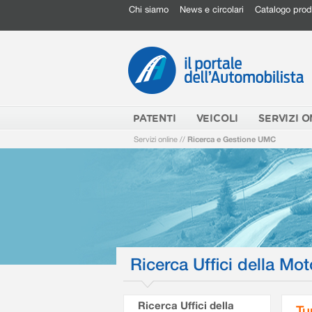
Chi siamo
News e circolari
Catalogo prod
PATENTI
VEICOLI
SERVIZI O
Servizi online
//
Ricerca e Gestione UMC
Ricerca Uffici della Mot
Ricerca Uffici della
Tu