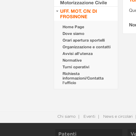
Motorizzazione Civile
Que
UFF. MOT. CIV. DI
FROSINONE
Non
Home Page
Dove siamo
Orari apertura sportelli
Organizzazione e contatti
Avvisi all'utenza
Normative
Turni operativi
Richiesta
informazioni/Contatta
l'ufficio
Chi siamo
Eventi
News e circolari
Patenti
Ve