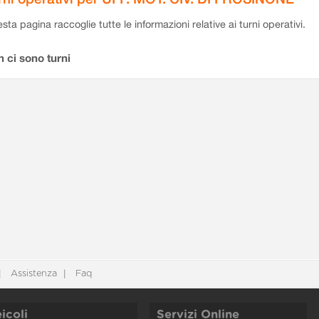
sta pagina raccoglie tutte le informazioni relative ai turni operativi.
 ci sono turni
Assistenza
Faq
icoli
Servizi Online