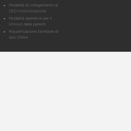
Modalità di collegamento al
CED motorizzazione
Modalità operative per il
rinnovo delle patenti
Riqualificazione bombole di
tipo CNG4