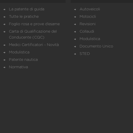
La patente di guida
Autoveicoli
Tutte le pratiche
Motocicli
Foglio rosa e prove d’esame
Revisioni
Carta di Qualificazione del
Collaudi
Conducente (CQC)
Modulistica
Medici Certificatori - Novità
Documento Unico
Modulistica
STED
Patente nautica
Normativa