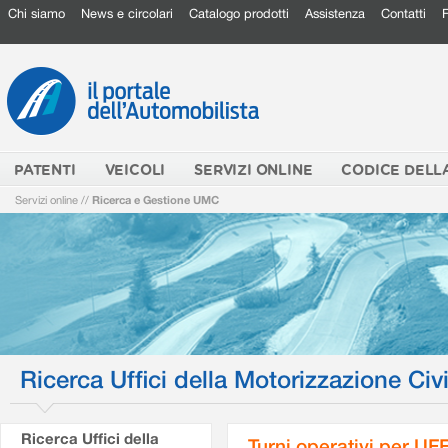
Chi siamo
News e circolari
Catalogo prodotti
Assistenza
Contatti
PATENTI
VEICOLI
SERVIZI ONLINE
CODICE DELL
Servizi online
//
Ricerca e Gestione UMC
Ricerca Uffici della Motorizzazione Civi
Ricerca Uffici della
Turni operativi per U