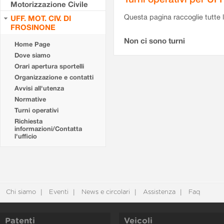
Motorizzazione Civile
Questa pagina raccoglie tutte le
UFF. MOT. CIV. DI
FROSINONE
Non ci sono turni
Home Page
Dove siamo
Orari apertura sportelli
Organizzazione e contatti
Avvisi all'utenza
Normative
Turni operativi
Richiesta
informazioni/Contatta
l'ufficio
Chi siamo
Eventi
News e circolari
Assistenza
Faq
Patenti
Veicoli