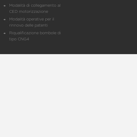
Modalità di collegamento al
CED motorizzazione
Modalità operative per il
rinnovo delle patenti
Riqualificazione bombole di
tipo CNG4