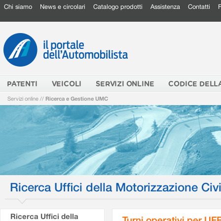
Chi siamo
News e circolari
Catalogo prodotti
Assistenza
Contatti
PATENTI
VEICOLI
SERVIZI ONLINE
CODICE DELL
Servizi online
//
Ricerca e Gestione UMC
Ricerca Uffici della Motorizzazione Civi
Ricerca Uffici della
Turni operativi per U