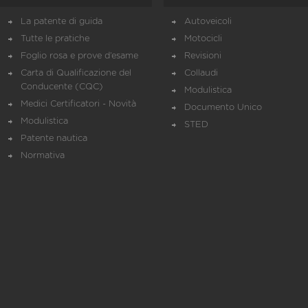
La patente di guida
Autoveicoli
Tutte le pratiche
Motocicli
Foglio rosa e prove d’esame
Revisioni
Carta di Qualificazione del
Collaudi
Conducente (CQC)
Modulistica
Medici Certificatori - Novità
Documento Unico
Modulistica
STED
Patente nautica
Normativa