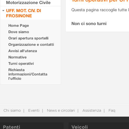
Motorizzazione Civile
Questa pagina raccoglie tutte le
UFF. MOT. CIV. DI
FROSINONE
Non ci sono turni
Home Page
Dove siamo
Orari apertura sportelli
Organizzazione e contatti
Avvisi all'utenza
Normative
Turni operativi
Richiesta
informazioni/Contatta
l'ufficio
Chi siamo
Eventi
News e circolari
Assistenza
Faq
Patenti
Veicoli