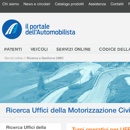
Chi siamo
News e circolari
Catalogo prodotti
Assistenza
Contatti
PATENTI
VEICOLI
SERVIZI ONLINE
CODICE DELL
Servizi online
//
Ricerca e Gestione UMC
Ricerca Uffici della Motorizzazione Civi
Ricerca Uffici della
Turni operativi per U