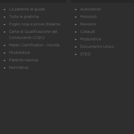
La patente di guida
Autoveicoli
Tutte le pratiche
Motocicli
Foglio rosa e prove d’esame
Revisioni
Carta di Qualificazione del
Collaudi
Conducente (CQC)
Modulistica
Medici Certificatori - Novità
Documento Unico
Modulistica
STED
Patente nautica
Normativa