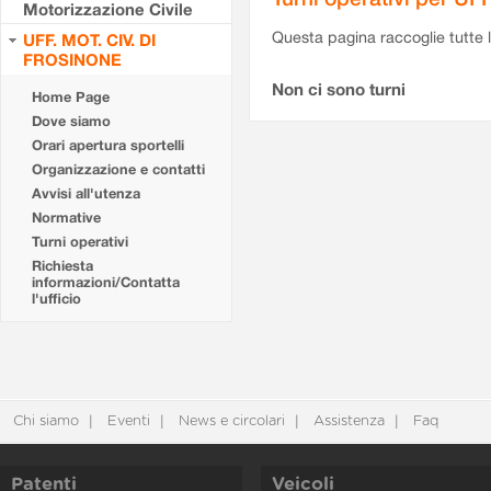
Motorizzazione Civile
Questa pagina raccoglie tutte le
UFF. MOT. CIV. DI
FROSINONE
Non ci sono turni
Home Page
Dove siamo
Orari apertura sportelli
Organizzazione e contatti
Avvisi all'utenza
Normative
Turni operativi
Richiesta
informazioni/Contatta
l'ufficio
Chi siamo
Eventi
News e circolari
Assistenza
Faq
Patenti
Veicoli