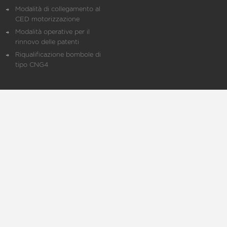
Modalità di collegamento al
CED motorizzazione
Modalità operative per il
rinnovo delle patenti
Riqualificazione bombole di
tipo CNG4