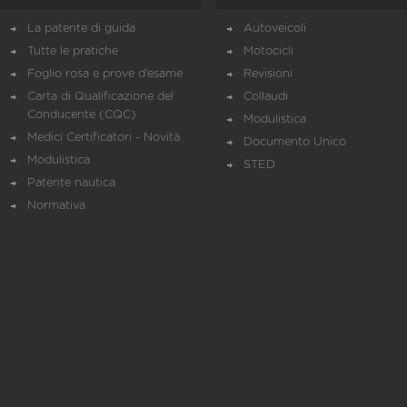
La patente di guida
Autoveicoli
Tutte le pratiche
Motocicli
Foglio rosa e prove d’esame
Revisioni
Carta di Qualificazione del
Collaudi
Conducente (CQC)
Modulistica
Medici Certificatori - Novità
Documento Unico
Modulistica
STED
Patente nautica
Normativa