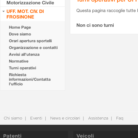
Motorizzazione Civile
Questa pagina raccoglie tutte le
UFF. MOT. CIV. DI
FROSINONE
Non ci sono turni
Home Page
Dove siamo
Orari apertura sportelli
Organizzazione e contatti
Avvisi all'utenza
Normative
Turni operativi
Richiesta
informazioni/Contatta
l'ufficio
Chi siamo
Eventi
News e circolari
Assistenza
Faq
Patenti
Veicoli