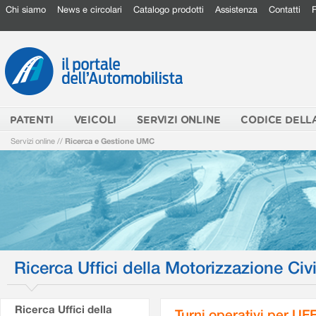
Chi siamo
News e circolari
Catalogo prodotti
Assistenza
Contatti
PATENTI
VEICOLI
SERVIZI ONLINE
CODICE DELL
Servizi online
//
Ricerca e Gestione UMC
Ricerca Uffici della Motorizzazione Civi
Ricerca Uffici della
Turni operativi per U