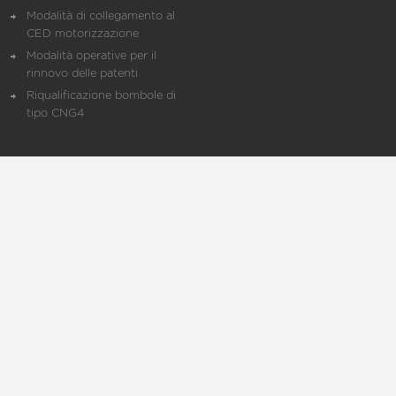
Modalità di collegamento al
CED motorizzazione
Modalità operative per il
rinnovo delle patenti
Riqualificazione bombole di
tipo CNG4