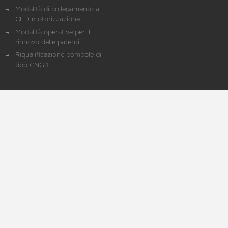
Modalità di collegamento al
CED motorizzazione
Modalità operative per il
rinnovo delle patenti
Riqualificazione bombole di
tipo CNG4