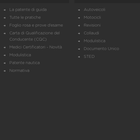
La patente di guida
Autoveicoli
Tutte le pratiche
Motocicli
Foglio rosa e prove d’esame
Revisioni
Carta di Qualificazione del
Collaudi
Conducente (CQC)
Modulistica
Medici Certificatori - Novità
Documento Unico
Modulistica
STED
Patente nautica
Normativa