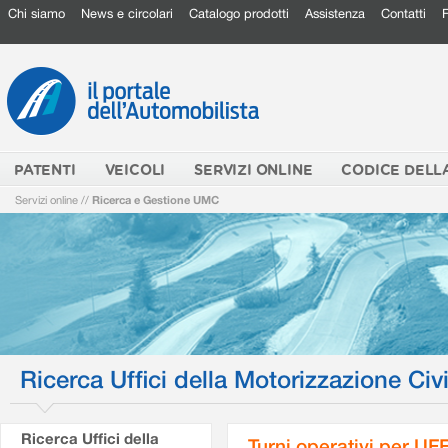
Chi siamo
News e circolari
Catalogo prodotti
Assistenza
Contatti
PATENTI
VEICOLI
SERVIZI ONLINE
CODICE DELL
Servizi online
//
Ricerca e Gestione UMC
Ricerca Uffici della Motorizzazione Civi
Ricerca Uffici della
Turni operativi per U