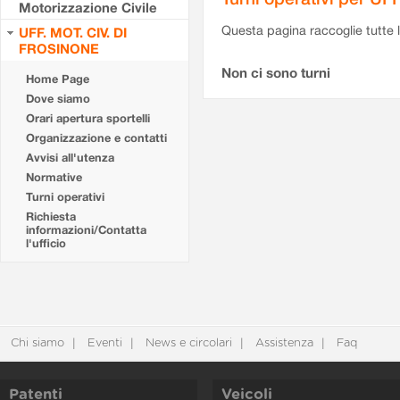
Motorizzazione Civile
Questa pagina raccoglie tutte le
UFF. MOT. CIV. DI
FROSINONE
Non ci sono turni
Home Page
Dove siamo
Orari apertura sportelli
Organizzazione e contatti
Avvisi all'utenza
Normative
Turni operativi
Richiesta
informazioni/Contatta
l'ufficio
Chi siamo
Eventi
News e circolari
Assistenza
Faq
Patenti
Veicoli