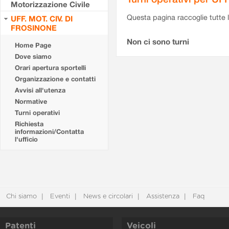
Motorizzazione Civile
Questa pagina raccoglie tutte le
UFF. MOT. CIV. DI
FROSINONE
Non ci sono turni
Home Page
Dove siamo
Orari apertura sportelli
Organizzazione e contatti
Avvisi all'utenza
Normative
Turni operativi
Richiesta
informazioni/Contatta
l'ufficio
Chi siamo
Eventi
News e circolari
Assistenza
Faq
Patenti
Veicoli