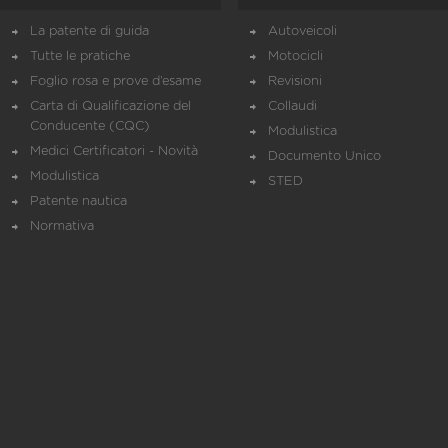
La patente di guida
Autoveicoli
Tutte le pratiche
Motocicli
Foglio rosa e prove d’esame
Revisioni
Carta di Qualificazione del
Collaudi
Conducente (CQC)
Modulistica
Medici Certificatori - Novità
Documento Unico
Modulistica
STED
Patente nautica
Normativa