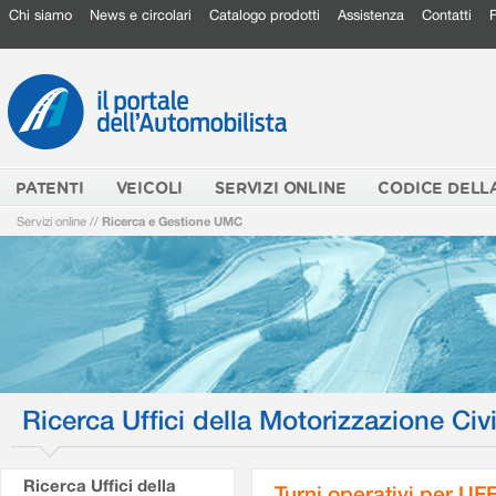
Chi siamo
News e circolari
Catalogo prodotti
Assistenza
Contatti
PATENTI
VEICOLI
SERVIZI ONLINE
CODICE DELL
Servizi online
//
Ricerca e Gestione UMC
Ricerca Uffici della Motorizzazione Civi
Ricerca Uffici della
Turni operativi per U