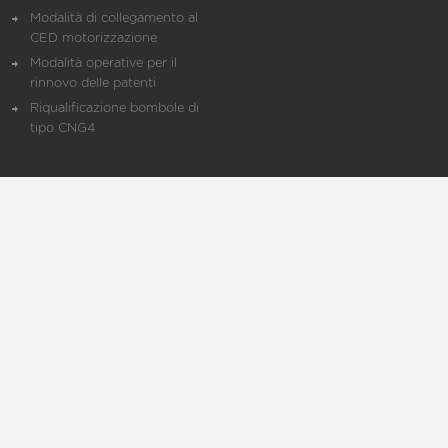
Modalità di collegamento al
CED motorizzazione
Modalità operative per il
rinnovo delle patenti
Riqualificazione bombole di
tipo CNG4