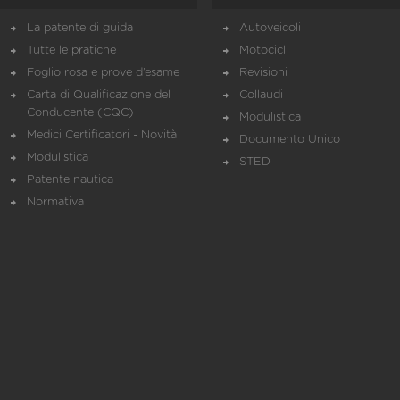
La patente di guida
Autoveicoli
Tutte le pratiche
Motocicli
Foglio rosa e prove d’esame
Revisioni
Carta di Qualificazione del
Collaudi
Conducente (CQC)
Modulistica
Medici Certificatori - Novità
Documento Unico
Modulistica
STED
Patente nautica
Normativa