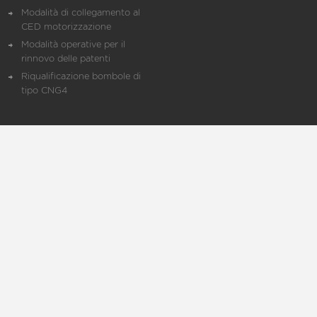
Modalità di collegamento al
CED motorizzazione
Modalità operative per il
rinnovo delle patenti
Riqualificazione bombole di
tipo CNG4