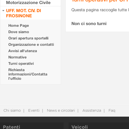
Motorizzazione Civile
Questa pagina raccoglie tutte le
UFF. MOT. CIV. DI
FROSINONE
Non ci sono turni
Home Page
Dove siamo
Orari apertura sportelli
Organizzazione e contatti
Avvisi all'utenza
Normative
Turni operativi
Richiesta
informazioni/Contatta
l'ufficio
Chi siamo
Eventi
News e circolari
Assistenza
Faq
Patenti
Veicoli