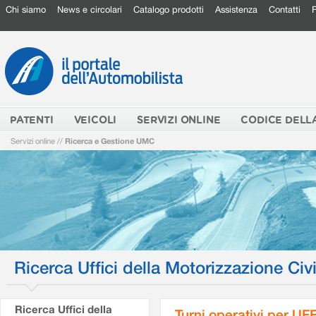
Chi siamo
News e circolari
Catalogo prodotti
Assistenza
Contatti
PATENTI
VEICOLI
SERVIZI ONLINE
CODICE DELL
Servizi online
//
Ricerca e Gestione UMC
Ricerca Uffici della Motorizzazione Civi
Ricerca Uffici della
Turni operativi per U