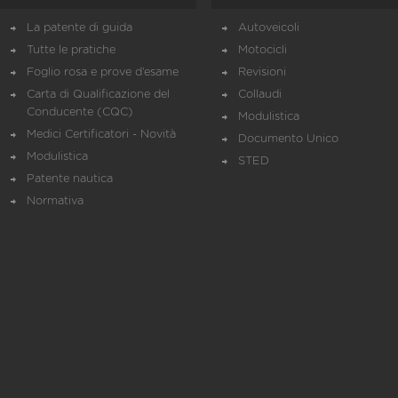
La patente di guida
Autoveicoli
Tutte le pratiche
Motocicli
Foglio rosa e prove d’esame
Revisioni
Carta di Qualificazione del
Collaudi
Conducente (CQC)
Modulistica
Medici Certificatori - Novità
Documento Unico
Modulistica
STED
Patente nautica
Normativa