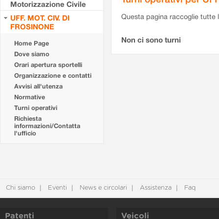
Motorizzazione Civile
Questa pagina raccoglie tutte le
UFF. MOT. CIV. DI
FROSINONE
Non ci sono turni
Home Page
Dove siamo
Orari apertura sportelli
Organizzazione e contatti
Avvisi all'utenza
Normative
Turni operativi
Richiesta
informazioni/Contatta
l'ufficio
Chi siamo
Eventi
News e circolari
Assistenza
Faq
Patenti
Veicoli