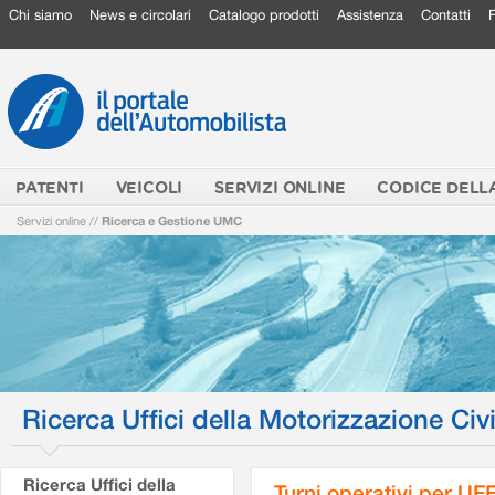
Chi siamo
News e circolari
Catalogo prodotti
Assistenza
Contatti
PATENTI
VEICOLI
SERVIZI ONLINE
CODICE DELL
Servizi online
//
Ricerca e Gestione UMC
Ricerca Uffici della Motorizzazione Civi
Ricerca Uffici della
Turni operativi per U