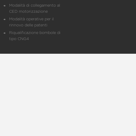
Modalità di collegamento al
CED motorizzazione
Modalità operative per il
rinnovo delle patenti
Riqualificazione bombole di
tipo CNG4