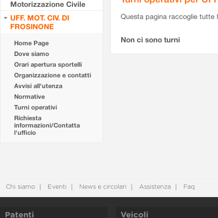
Motorizzazione Civile
Questa pagina raccoglie tutte le
UFF. MOT. CIV. DI
FROSINONE
Non ci sono turni
Home Page
Dove siamo
Orari apertura sportelli
Organizzazione e contatti
Avvisi all'utenza
Normative
Turni operativi
Richiesta
informazioni/Contatta
l'ufficio
Chi siamo
Eventi
News e circolari
Assistenza
Faq
Patenti
Veicoli