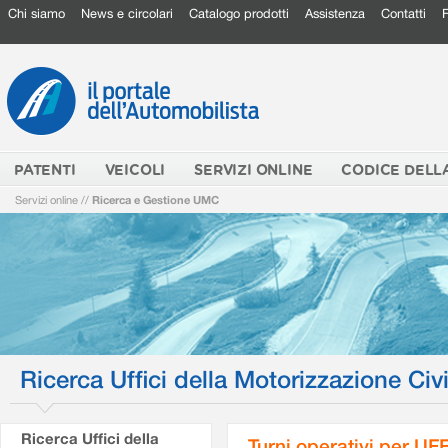
Chi siamo
News e circolari
Catalogo prodotti
Assistenza
Contatti
PATENTI
VEICOLI
SERVIZI ONLINE
CODICE DELL
Servizi online
//
Ricerca e Gestione UMC
Ricerca Uffici della Motorizzazione Civi
Ricerca Uffici della
Turni operativi per U