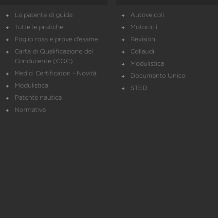
La patente di guida
Autoveicoli
Tutte le pratiche
Motocicli
Foglio rosa e prove d’esame
Revisioni
Carta di Qualificazione del
Collaudi
Conducente (CQC)
Modulistica
Medici Certificatori - Novità
Documento Unico
Modulistica
STED
Patente nautica
Normativa