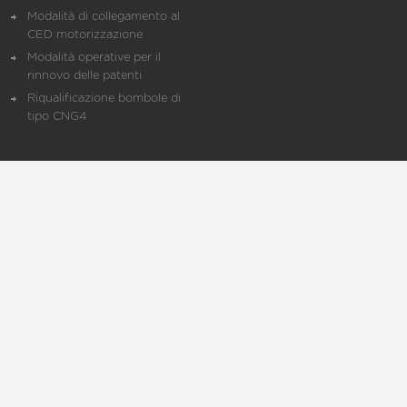
Modalità di collegamento al
CED motorizzazione
Modalità operative per il
rinnovo delle patenti
Riqualificazione bombole di
tipo CNG4