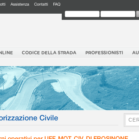
otti
Assistenza
Contatti
FAQ
NLINE
CODICE DELLA STRADA
PROFESSIONISTI
AU
orizzazione Civile
rni operativi per UFF. MOT. CIV. DI FROSINONE