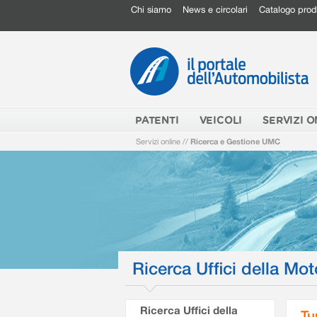
Chi siamo
News e circolari
Catalogo prod
PATENTI
VEICOLI
SERVIZI O
Servizi online
//
Ricerca e Gestione UMC
Ricerca Uffici della Mot
Ricerca Uffici della
Tu