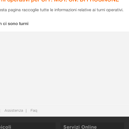
sta pagina raccoglie tutte le informazioni relative ai turni operativi.
 ci sono turni
Assistenza
Faq
icoli
Servizi Online