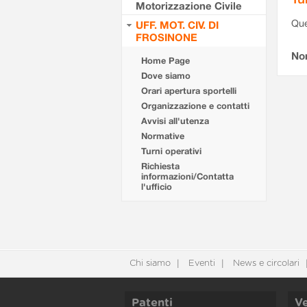
Motorizzazione Civile
Que
UFF. MOT. CIV. DI
FROSINONE
Non
Home Page
Dove siamo
Orari apertura sportelli
Organizzazione e contatti
Avvisi all'utenza
Normative
Turni operativi
Richiesta
informazioni/Contatta
l'ufficio
Chi siamo
Eventi
News e circolari
Patenti
Ve