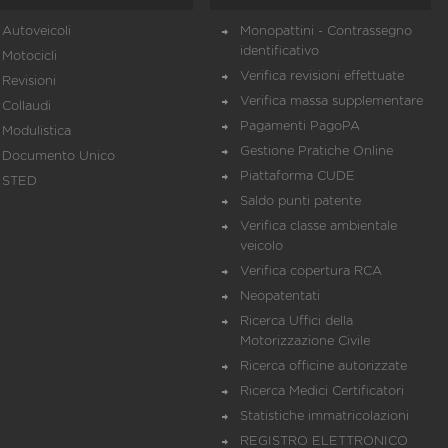
Autoveicoli
Monopattini - Contrassegno
identificativo
Motocicli
Verifica revisioni effettuate
Revisioni
Verifica massa supplementare
Collaudi
Pagamenti PagoPA
Modulistica
Gestione Pratiche Online
Documento Unico
Piattaforma CUDE
STED
Saldo punti patente
Verifica classe ambientale
veicolo
Verifica copertura RCA
Neopatentati
Ricerca Uffici della
Motorizzazione Civile
Ricerca officine autorizzate
Ricerca Medici Certificatori
Statistiche immatricolazioni
REGISTRO ELETTRONICO