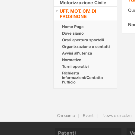
Motorizzazione Civile
Que
UFF. MOT. CIV. DI
FROSINONE
Non
Home Page
Dove siamo
Orari apertura sportelli
Organizzazione e contatti
Avvisi all'utenza
Normative
Turni operativi
Richiesta
informazioni/Contatta
l'ufficio
Chi siamo
Eventi
News e circolari
Patenti
Ve