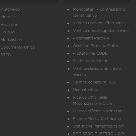
Autoveicoli
Monopattini - Contrassegno
identificativo
Motocicli
Verifica revisioni effettuate
Revisioni
Verifica massa supplementare
Collaudi
Pagamenti PagoPA
Modulistica
Gestione Pratiche Online
Documento Unico
Piattaforma CUDE
STED
Saldo punti patente
Verifica classe ambientale
veicolo
Verifica copertura RCA
Neopatentati
Ricerca Uffici della
Motorizzazione Civile
Ricerca officine autorizzate
Ricerca Medici Certificatori
Statistiche immatricolazioni
REGISTRO ELETTRONICO