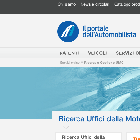
Chi siamo
News e circolari
Catalogo prod
PATENTI
VEICOLI
SERVIZI O
Servizi online
//
Ricerca e Gestione UMC
Ricerca Uffici della Mot
Ricerca Uffici della
Tu