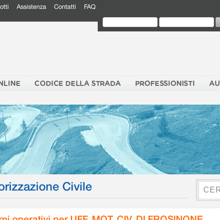
otti
Assistenza
Contatti
FAQ
NLINE
CODICE DELLA STRADA
PROFESSIONISTI
AU
orizzazione Civile
rni operativi per UFF. MOT. CIV. DI FROSINONE