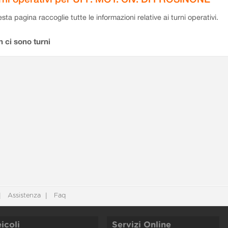
sta pagina raccoglie tutte le informazioni relative ai turni operativi.
 ci sono turni
Assistenza
Faq
icoli
Servizi Online