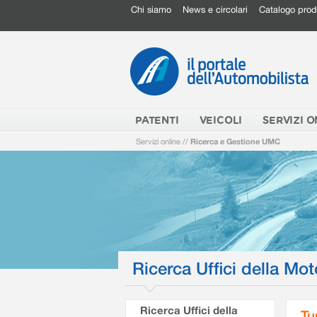
Chi siamo
News e circolari
Catalogo prod
PATENTI
VEICOLI
SERVIZI O
Servizi online
//
Ricerca e Gestione UMC
Ricerca Uffici della Mot
Ricerca Uffici della
Tu