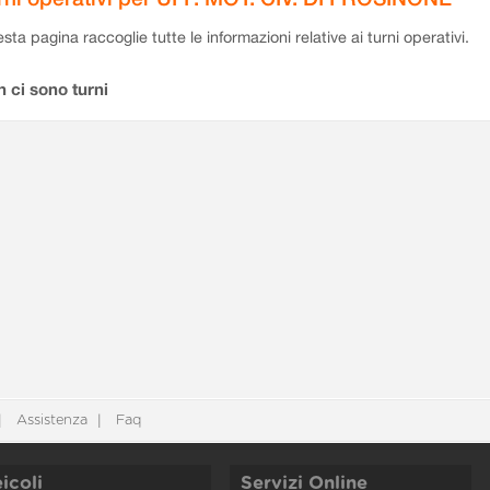
sta pagina raccoglie tutte le informazioni relative ai turni operativi.
 ci sono turni
Assistenza
Faq
icoli
Servizi Online