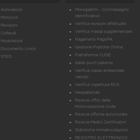
Autoveicoli
Monopattini - Contrassegno
identificativo
Motocicli
Verifica revisioni effettuate
Revisioni
Verifica massa supplementare
Collaudi
Pagamenti PagoPA
Modulistica
Gestione Pratiche Online
Documento Unico
Piattaforma CUDE
STED
Saldo punti patente
Verifica classe ambientale
veicolo
Verifica copertura RCA
Neopatentati
Ricerca Uffici della
Motorizzazione Civile
Ricerca officine autorizzate
Ricerca Medici Certificatori
Statistiche immatricolazioni
REGISTRO ELETTRONICO