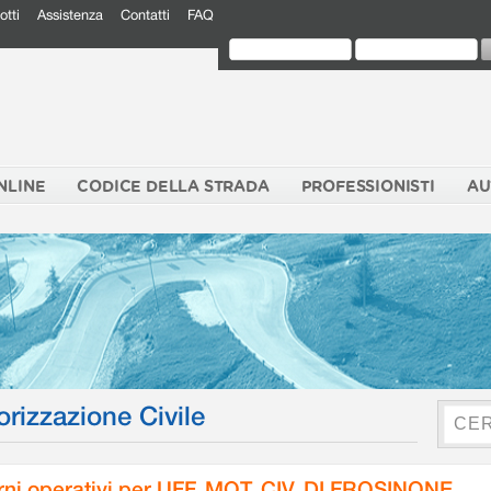
otti
Assistenza
Contatti
FAQ
NLINE
CODICE DELLA STRADA
PROFESSIONISTI
AU
orizzazione Civile
rni operativi per UFF. MOT. CIV. DI FROSINONE