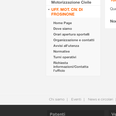
Motorizzazione Civile
Que
UFF. MOT. CIV. DI
FROSINONE
Non
Home Page
Dove siamo
Orari apertura sportelli
Organizzazione e contatti
Avvisi all'utenza
Normative
Turni operativi
Richiesta
informazioni/Contatta
l'ufficio
Chi siamo
Eventi
News e circolari
Patenti
Ve