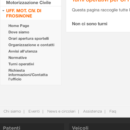
Motorizzazione Civile
Questa pagina raccoglie tutte le
UFF. MOT. CIV. DI
FROSINONE
Non ci sono turni
Home Page
Dove siamo
Orari apertura sportelli
Organizzazione e contatti
Avvisi all'utenza
Normative
Turni operativi
Richiesta
informazioni/Contatta
l'ufficio
Chi siamo
Eventi
News e circolari
Assistenza
Faq
Patenti
Veicoli