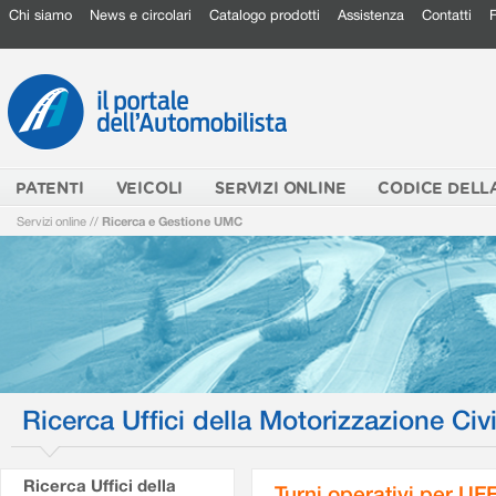
Chi siamo
News e circolari
Catalogo prodotti
Assistenza
Contatti
PATENTI
VEICOLI
SERVIZI ONLINE
CODICE DELL
Servizi online
//
Ricerca e Gestione UMC
Ricerca Uffici della Motorizzazione Civi
Ricerca Uffici della
Turni operativi per U