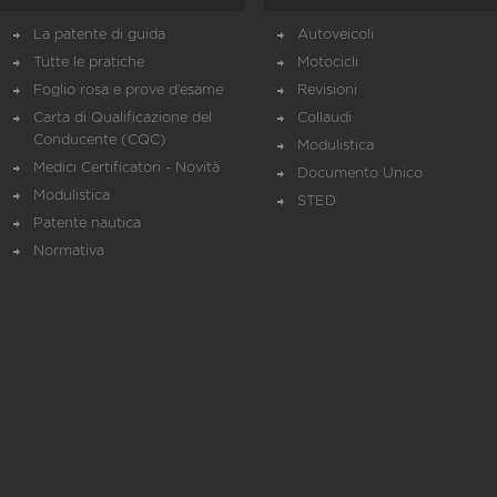
La patente di guida
Autoveicoli
Tutte le pratiche
Motocicli
Foglio rosa e prove d’esame
Revisioni
Carta di Qualificazione del
Collaudi
Conducente (CQC)
Modulistica
Medici Certificatori - Novità
Documento Unico
Modulistica
STED
Patente nautica
Normativa