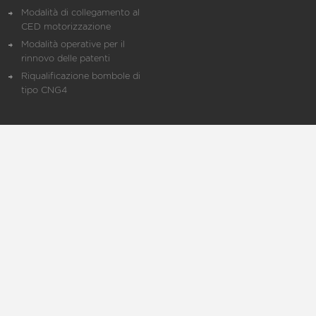
Modalità di collegamento al
CED motorizzazione
Modalità operative per il
rinnovo delle patenti
Riqualificazione bombole di
tipo CNG4