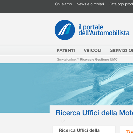
Chi siamo
News e circolari
Catalogo prod
PATENTI
VEICOLI
SERVIZI O
Servizi online
//
Ricerca e Gestione UMC
Ricerca Uffici della Mot
Ricerca Uffici della
Tu