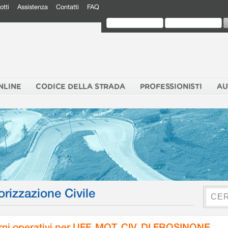
otti
Assistenza
Contatti
FAQ
NLINE
CODICE DELLA STRADA
PROFESSIONISTI
AU
orizzazione Civile
rni operativi per UFF. MOT. CIV. DI FROSINONE