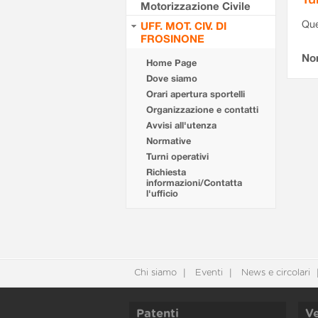
Motorizzazione Civile
Que
UFF. MOT. CIV. DI
FROSINONE
Non
Home Page
Dove siamo
Orari apertura sportelli
Organizzazione e contatti
Avvisi all'utenza
Normative
Turni operativi
Richiesta
informazioni/Contatta
l'ufficio
Chi siamo
Eventi
News e circolari
Patenti
Ve