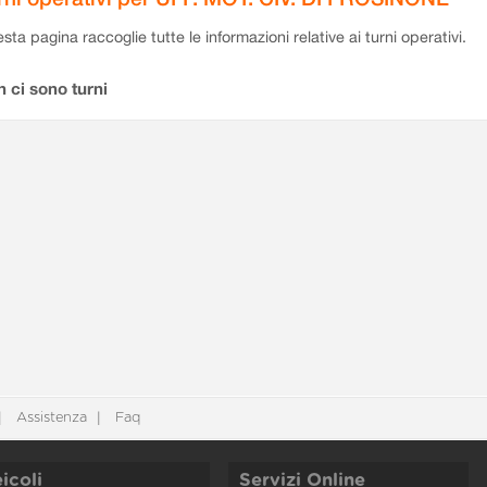
sta pagina raccoglie tutte le informazioni relative ai turni operativi.
 ci sono turni
Assistenza
Faq
icoli
Servizi Online