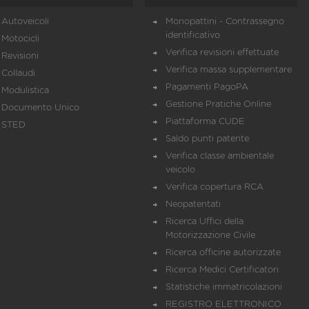
Autoveicoli
Monopattini - Contrassegno
identificativo
Motocicli
Verifica revisioni effettuate
Revisioni
Verifica massa supplementare
Collaudi
Pagamenti PagoPA
Modulistica
Gestione Pratiche Online
Documento Unico
Piattaforma CUDE
STED
Saldo punti patente
Verifica classe ambientale
veicolo
Verifica copertura RCA
Neopatentati
Ricerca Uffici della
Motorizzazione Civile
Ricerca officine autorizzate
Ricerca Medici Certificatori
Statistiche immatricolazioni
REGISTRO ELETTRONICO