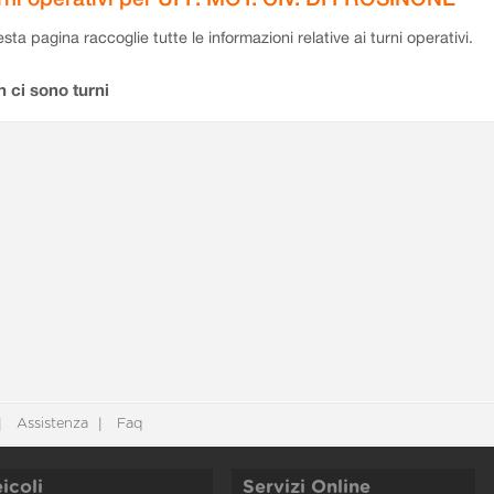
sta pagina raccoglie tutte le informazioni relative ai turni operativi.
 ci sono turni
Assistenza
Faq
icoli
Servizi Online