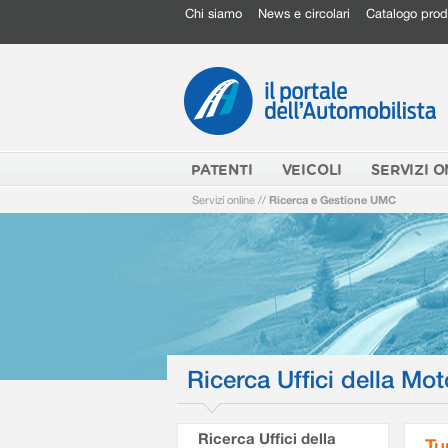
Chi siamo
News e circolari
Catalogo prod
PATENTI
VEICOLI
SERVIZI O
Servizi online
//
Ricerca e Gestione UMC
Ricerca Uffici della Mot
Ricerca Uffici della
Tu