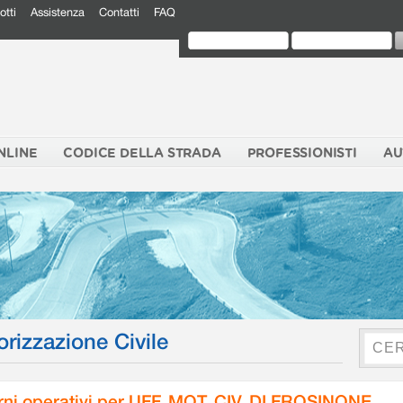
otti
Assistenza
Contatti
FAQ
NLINE
CODICE DELLA STRADA
PROFESSIONISTI
AU
orizzazione Civile
rni operativi per UFF. MOT. CIV. DI FROSINONE