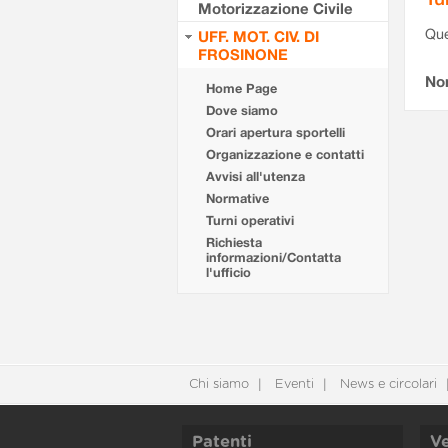
Motorizzazione Civile
Que
UFF. MOT. CIV. DI
FROSINONE
Non
Home Page
Dove siamo
Orari apertura sportelli
Organizzazione e contatti
Avvisi all'utenza
Normative
Turni operativi
Richiesta
informazioni/Contatta
l'ufficio
Chi siamo
Eventi
News e circolari
Patenti
Ve