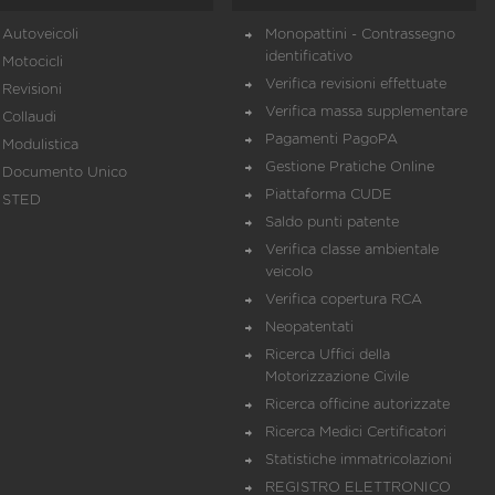
Autoveicoli
Monopattini - Contrassegno
identificativo
Motocicli
Verifica revisioni effettuate
Revisioni
Verifica massa supplementare
Collaudi
Pagamenti PagoPA
Modulistica
Gestione Pratiche Online
Documento Unico
Piattaforma CUDE
STED
Saldo punti patente
Verifica classe ambientale
veicolo
Verifica copertura RCA
Neopatentati
Ricerca Uffici della
Motorizzazione Civile
Ricerca officine autorizzate
Ricerca Medici Certificatori
Statistiche immatricolazioni
REGISTRO ELETTRONICO