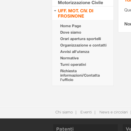
Motorizzazione Civile
Que
UFF. MOT. CIV. DI
FROSINONE
Non
Home Page
Dove siamo
Orari apertura sportelli
Organizzazione e contatti
Avvisi all'utenza
Normative
Turni operativi
Richiesta
informazioni/Contatta
l'ufficio
Chi siamo
Eventi
News e circolari
Patenti
Ve