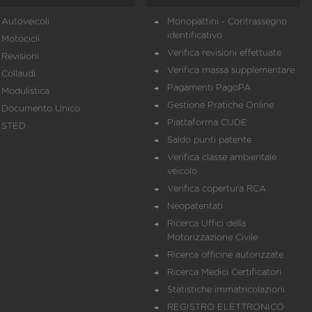
Autoveicoli
Monopattini - Contrassegno
identificativo
Motocicli
Verifica revisioni effettuate
Revisioni
Verifica massa supplementare
Collaudi
Pagamenti PagoPA
Modulistica
Gestione Pratiche Online
Documento Unico
Piattaforma CUDE
STED
Saldo punti patente
Verifica classe ambientale
veicolo
Verifica copertura RCA
Neopatentati
Ricerca Uffici della
Motorizzazione Civile
Ricerca officine autorizzate
Ricerca Medici Certificatori
Statistiche immatricolazioni
REGISTRO ELETTRONICO