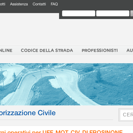
otti
Assistenza
Contatti
FAQ
NLINE
CODICE DELLA STRADA
PROFESSIONISTI
AU
orizzazione Civile
rni operativi per UFF. MOT. CIV. DI FROSINONE