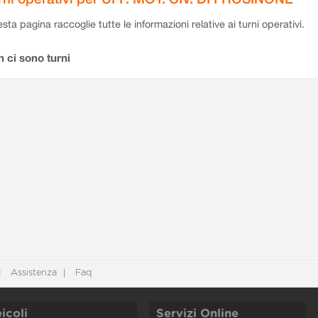
sta pagina raccoglie tutte le informazioni relative ai turni operativi.
 ci sono turni
Assistenza
Faq
icoli
Servizi Online