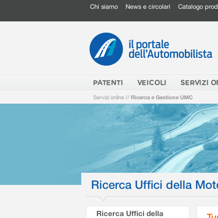
Chi siamo
News e circolari
Catalogo prod
PATENTI
VEICOLI
SERVIZI O
Servizi online
//
Ricerca e Gestione UMC
Ricerca Uffici della Mot
Ricerca Uffici della
Tu