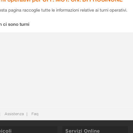
sta pagina raccoglie tutte le informazioni relative ai turni operativi.
 ci sono turni
Assistenza
Faq
icoli
Servizi Online