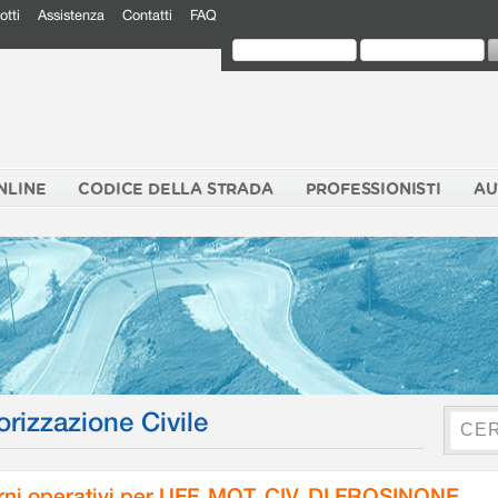
otti
Assistenza
Contatti
FAQ
NLINE
CODICE DELLA STRADA
PROFESSIONISTI
AU
orizzazione Civile
rni operativi per UFF. MOT. CIV. DI FROSINONE