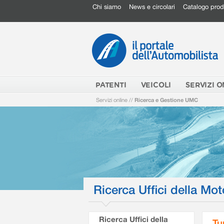
Chi siamo
News e circolari
Catalogo prod
PATENTI
VEICOLI
SERVIZI O
Servizi online
//
Ricerca e Gestione UMC
Ricerca Uffici della Mot
Ricerca Uffici della
Tu