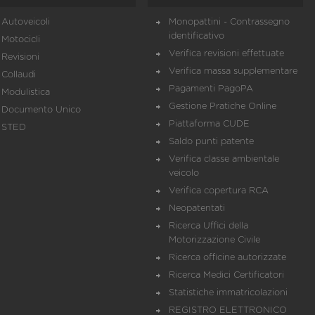
Autoveicoli
Monopattini - Contrassegno
identificativo
Motocicli
Verifica revisioni effettuate
Revisioni
Verifica massa supplementare
Collaudi
Pagamenti PagoPA
Modulistica
Gestione Pratiche Online
Documento Unico
Piattaforma CUDE
STED
Saldo punti patente
Verifica classe ambientale
veicolo
Verifica copertura RCA
Neopatentati
Ricerca Uffici della
Motorizzazione Civile
Ricerca officine autorizzate
Ricerca Medici Certificatori
Statistiche immatricolazioni
REGISTRO ELETTRONICO