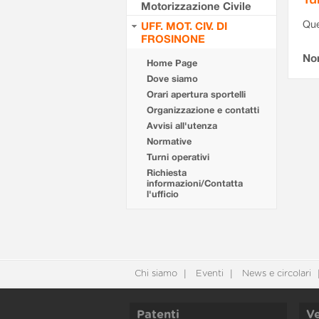
Motorizzazione Civile
Que
UFF. MOT. CIV. DI
FROSINONE
Non
Home Page
Dove siamo
Orari apertura sportelli
Organizzazione e contatti
Avvisi all'utenza
Normative
Turni operativi
Richiesta
informazioni/Contatta
l'ufficio
Chi siamo
Eventi
News e circolari
Patenti
Ve