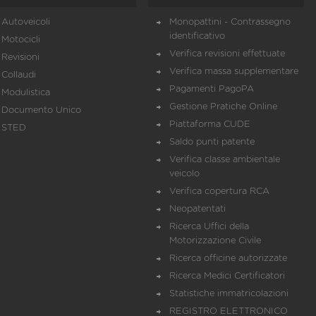
Autoveicoli
Monopattini - Contrassegno
identificativo
Motocicli
Verifica revisioni effettuate
Revisioni
Verifica massa supplementare
Collaudi
Pagamenti PagoPA
Modulistica
Gestione Pratiche Online
Documento Unico
Piattaforma CUDE
STED
Saldo punti patente
Verifica classe ambientale
veicolo
Verifica copertura RCA
Neopatentati
Ricerca Uffici della
Motorizzazione Civile
Ricerca officine autorizzate
Ricerca Medici Certificatori
Statistiche immatricolazioni
REGISTRO ELETTRONICO