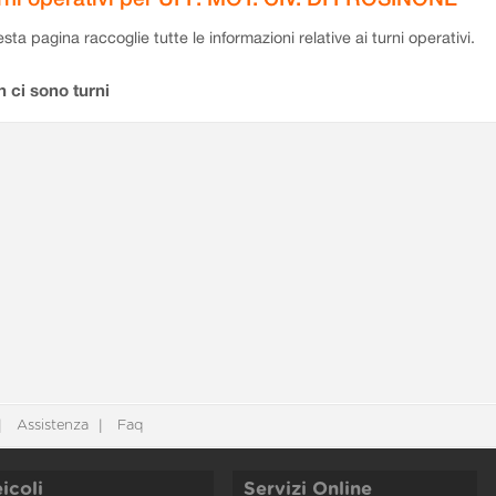
sta pagina raccoglie tutte le informazioni relative ai turni operativi.
 ci sono turni
Assistenza
Faq
icoli
Servizi Online