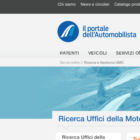
Chi siamo
News e circolari
Catalogo prod
PATENTI
VEICOLI
SERVIZI O
Servizi online
//
Ricerca e Gestione UMC
Ricerca Uffici della Mot
Ricerca Uffici della
Tu