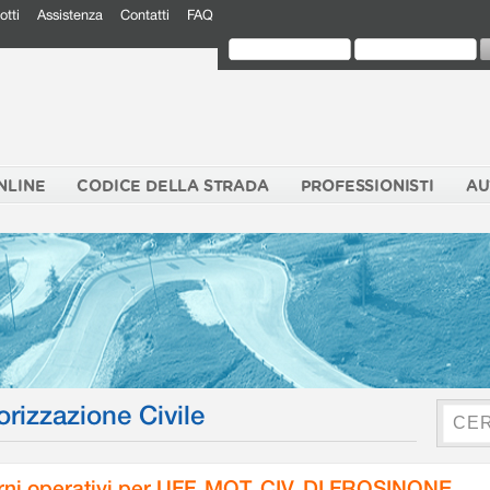
otti
Assistenza
Contatti
FAQ
NLINE
CODICE DELLA STRADA
PROFESSIONISTI
AU
orizzazione Civile
rni operativi per UFF. MOT. CIV. DI FROSINONE