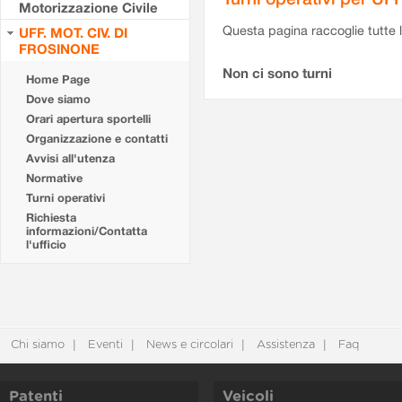
Motorizzazione Civile
Questa pagina raccoglie tutte le
UFF. MOT. CIV. DI
FROSINONE
Non ci sono turni
Home Page
Dove siamo
Orari apertura sportelli
Organizzazione e contatti
Avvisi all'utenza
Normative
Turni operativi
Richiesta
informazioni/Contatta
l'ufficio
Chi siamo
Eventi
News e circolari
Assistenza
Faq
Patenti
Veicoli