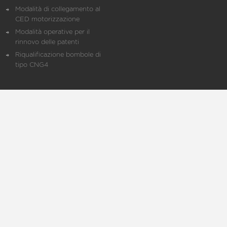
Modalità di collegamento al
CED motorizzazione
Modalità operative per il
rinnovo delle patenti
Riqualificazione bombole di
tipo CNG4