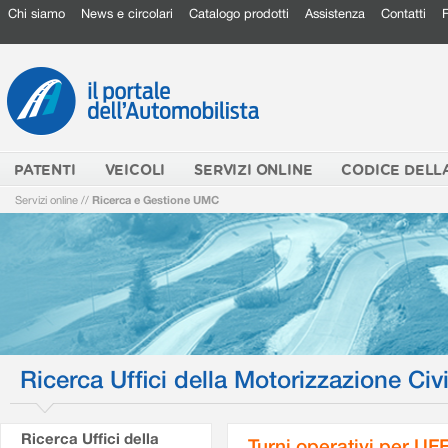
Chi siamo
News e circolari
Catalogo prodotti
Assistenza
Contatti
PATENTI
VEICOLI
SERVIZI ONLINE
CODICE DELL
Servizi online
//
Ricerca e Gestione UMC
Ricerca Uffici della Motorizzazione Civi
Ricerca Uffici della
Turni operativi per U