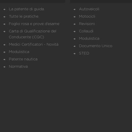
La patente di guida
Autoveicoli
Tutte le pratiche
Motocicli
Foglio rosa e prove d’esame
Revisioni
Carta di Qualificazione del
Collaudi
Conducente (CQC)
Modulistica
Medici Certificatori - Novità
Documento Unico
Modulistica
STED
Patente nautica
Normativa