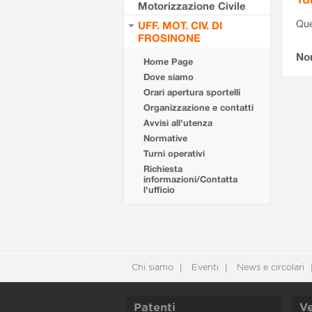
Motorizzazione Civile
Que
UFF. MOT. CIV. DI
FROSINONE
Non
Home Page
Dove siamo
Orari apertura sportelli
Organizzazione e contatti
Avvisi all'utenza
Normative
Turni operativi
Richiesta
informazioni/Contatta
l'ufficio
Chi siamo
Eventi
News e circolari
Patenti
Ve