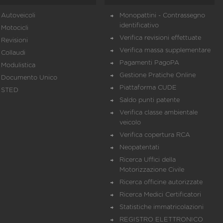
Autoveicoli
Monopattini - Contrassegno
identificativo
Motocicli
Verifica revisioni effettuate
Revisioni
Verifica massa supplementare
Collaudi
Pagamenti PagoPA
Modulistica
Gestione Pratiche Online
Documento Unico
Piattaforma CUDE
STED
Saldo punti patente
Verifica classe ambientale
veicolo
Verifica copertura RCA
Neopatentati
Ricerca Uffici della
Motorizzazione Civile
Ricerca officine autorizzate
Ricerca Medici Certificatori
Statistiche immatricolazioni
REGISTRO ELETTRONICO