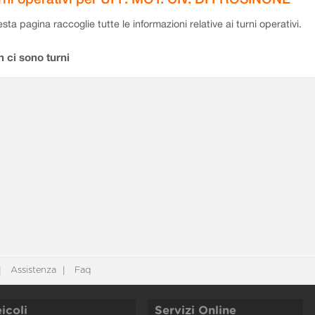
sta pagina raccoglie tutte le informazioni relative ai turni operativi.
 ci sono turni
Assistenza
Faq
icoli
Servizi Online