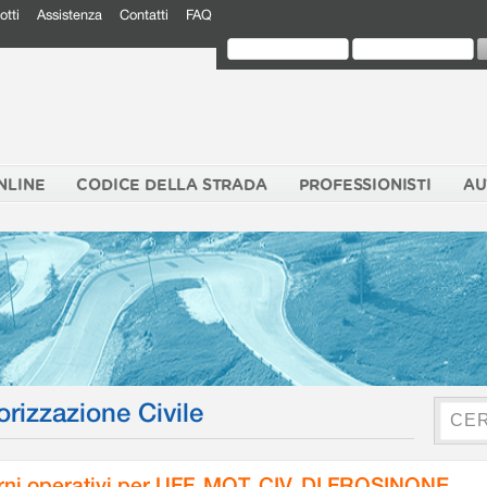
otti
Assistenza
Contatti
FAQ
NLINE
CODICE DELLA STRADA
PROFESSIONISTI
AU
orizzazione Civile
rni operativi per UFF. MOT. CIV. DI FROSINONE