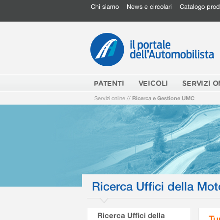
Chi siamo
News e circolari
Catalogo prod
PATENTI
VEICOLI
SERVIZI O
Servizi online
//
Ricerca e Gestione UMC
Ricerca Uffici della Mot
Ricerca Uffici della
Tu