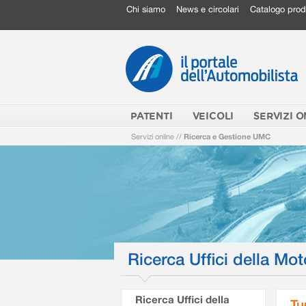
Chi siamo
News e circolari
Catalogo prod
PATENTI
VEICOLI
SERVIZI O
Servizi online
//
Ricerca e Gestione UMC
Ricerca Uffici della Mot
Ricerca Uffici della
Tu