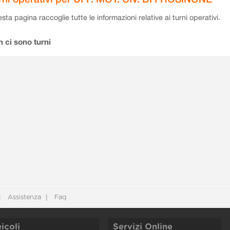
sta pagina raccoglie tutte le informazioni relative ai turni operativi.
 ci sono turni
Assistenza
Faq
icoli
Servizi Online