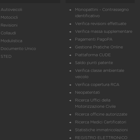
Autoveicoli
Monopattini - Contrassegno
identificativo
Motocicli
Verifica revisioni effettuate
Revisioni
Verifica massa supplementare
Collaudi
Pagamenti PagoPA
Modulistica
Gestione Pratiche Online
Documento Unico
Piattaforma CUDE
STED
Saldo punti patente
Verifica classe ambientale
veicolo
Verifica copertura RCA
Neopatentati
Ricerca Uffici della
Motorizzazione Civile
Ricerca officine autorizzate
Ricerca Medici Certificatori
Statistiche immatricolazioni
REGISTRO ELETTRONICO