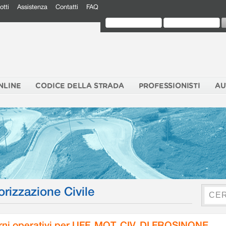
otti
Assistenza
Contatti
FAQ
NLINE
CODICE DELLA STRADA
PROFESSIONISTI
AU
orizzazione Civile
rni operativi per UFF. MOT. CIV. DI FROSINONE