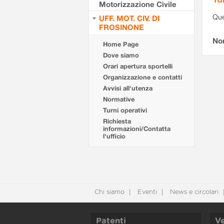
Motorizzazione Civile
Que
UFF. MOT. CIV. DI
FROSINONE
Non
Home Page
Dove siamo
Orari apertura sportelli
Organizzazione e contatti
Avvisi all'utenza
Normative
Turni operativi
Richiesta
informazioni/Contatta
l'ufficio
Chi siamo
Eventi
News e circolari
Patenti
Ve