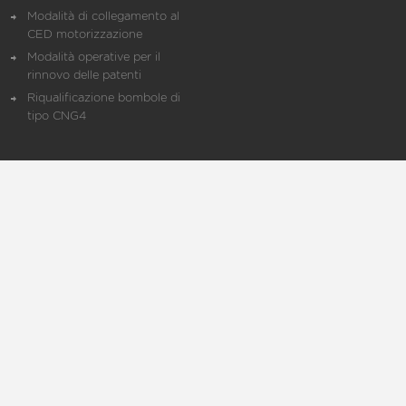
Modalità di collegamento al
CED motorizzazione
Modalità operative per il
rinnovo delle patenti
Riqualificazione bombole di
tipo CNG4