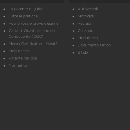
La patente di guida
Autoveicoli
Tutte le pratiche
Motocicli
Foglio rosa e prove d’esame
Revisioni
Carta di Qualificazione del
Collaudi
Conducente (CQC)
Modulistica
Medici Certificatori - Novità
Documento Unico
Modulistica
STED
Patente nautica
Normativa