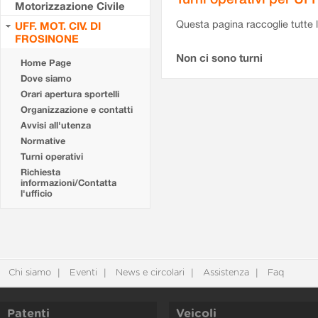
Motorizzazione Civile
Questa pagina raccoglie tutte le
UFF. MOT. CIV. DI
FROSINONE
Non ci sono turni
Home Page
Dove siamo
Orari apertura sportelli
Organizzazione e contatti
Avvisi all'utenza
Normative
Turni operativi
Richiesta
informazioni/Contatta
l'ufficio
Chi siamo
Eventi
News e circolari
Assistenza
Faq
Patenti
Veicoli