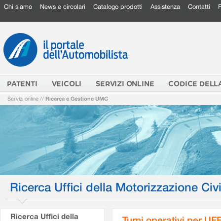
Chi siamo
News e circolari
Catalogo prodotti
Assistenza
Contatti
PATENTI
VEICOLI
SERVIZI ONLINE
CODICE DELL
Servizi online
//
Ricerca e Gestione UMC
Ricerca Uffici della Motorizzazione Civi
Ricerca Uffici della
Turni operativi per U