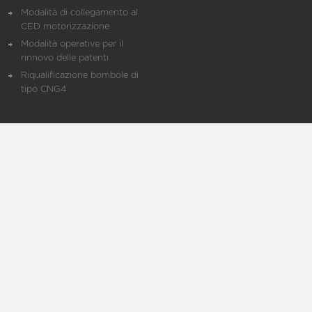
Modalità di collegamento al
CED motorizzazione
Modalità operative per il
rinnovo delle patenti
Riqualificazione bombole di
tipo CNG4