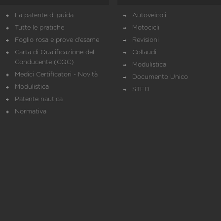
La patente di guida
Autoveicoli
Tutte le pratiche
Motocicli
Foglio rosa e prove d’esame
Revisioni
Carta di Qualificazione del
Collaudi
Conducente (CQC)
Modulistica
Medici Certificatori - Novità
Documento Unico
Modulistica
STED
Patente nautica
Normativa