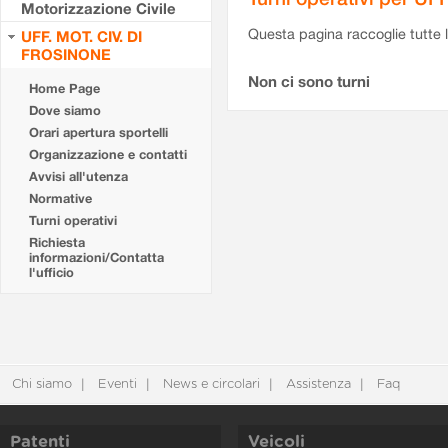
Motorizzazione Civile
Questa pagina raccoglie tutte le
UFF. MOT. CIV. DI
FROSINONE
Non ci sono turni
Home Page
Dove siamo
Orari apertura sportelli
Organizzazione e contatti
Avvisi all'utenza
Normative
Turni operativi
Richiesta
informazioni/Contatta
l'ufficio
Chi siamo
Eventi
News e circolari
Assistenza
Faq
Patenti
Veicoli