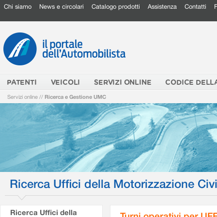
Chi siamo
News e circolari
Catalogo prodotti
Assistenza
Contatti
PATENTI
VEICOLI
SERVIZI ONLINE
CODICE DELL
Servizi online
//
Ricerca e Gestione UMC
Ricerca Uffici della Motorizzazione Civi
Ricerca Uffici della
Turni operativi per U