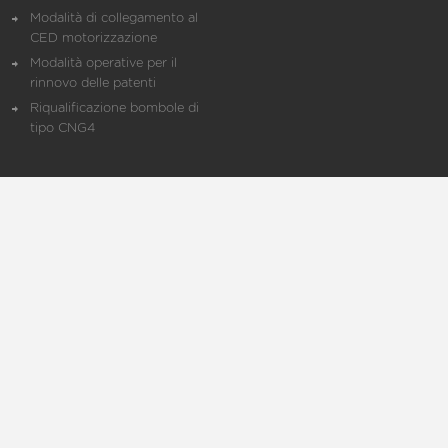
Modalità di collegamento al
CED motorizzazione
Modalità operative per il
rinnovo delle patenti
Riqualificazione bombole di
tipo CNG4