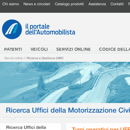
Chi siamo
News e circolari
Catalogo prodotti
Assistenza
Contatti
PATENTI
VEICOLI
SERVIZI ONLINE
CODICE DELL
Servizi online
//
Ricerca e Gestione UMC
Ricerca Uffici della Motorizzazione Civi
Ricerca Uffici della
Turni operativi per U