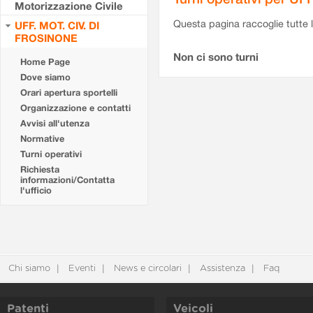
Motorizzazione Civile
Questa pagina raccoglie tutte le
UFF. MOT. CIV. DI
FROSINONE
Non ci sono turni
Home Page
Dove siamo
Orari apertura sportelli
Organizzazione e contatti
Avvisi all'utenza
Normative
Turni operativi
Richiesta
informazioni/Contatta
l'ufficio
Chi siamo
Eventi
News e circolari
Assistenza
Faq
Patenti
Veicoli