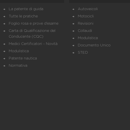
La patente di guida
Autoveicoli
Tutte le pratiche
Motocicli
Foglio rosa e prove d’esame
Revisioni
Carta di Qualificazione del
Collaudi
Conducente (CQC)
Modulistica
Medici Certificatori - Novità
Documento Unico
Modulistica
STED
Patente nautica
Normativa