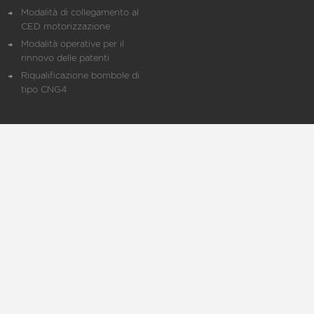
Modalità di collegamento al
CED motorizzazione
Modalità operative per il
rinnovo delle patenti
Riqualificazione bombole di
tipo CNG4