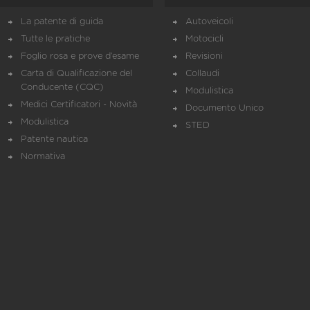
La patente di guida
Autoveicoli
Tutte le pratiche
Motocicli
Foglio rosa e prove d’esame
Revisioni
Carta di Qualificazione del
Collaudi
Conducente (CQC)
Modulistica
Medici Certificatori - Novità
Documento Unico
Modulistica
STED
Patente nautica
Normativa