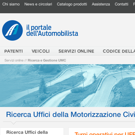
Chi siamo
News e circolari
Catalogo prodotti
Assistenza
Contatti
PATENTI
VEICOLI
SERVIZI ONLINE
CODICE DELL
Servizi online
//
Ricerca e Gestione UMC
Ricerca Uffici della Motorizzazione Civi
Ricerca Uffici della
Turni operativi per U