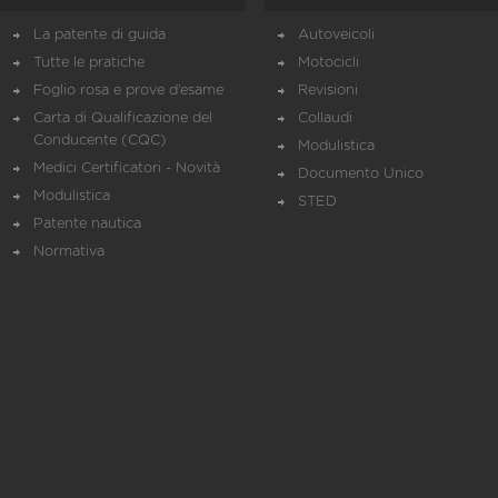
La patente di guida
Autoveicoli
Tutte le pratiche
Motocicli
Foglio rosa e prove d’esame
Revisioni
Carta di Qualificazione del
Collaudi
Conducente (CQC)
Modulistica
Medici Certificatori - Novità
Documento Unico
Modulistica
STED
Patente nautica
Normativa