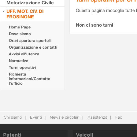
Motorizzazione Civile
Questa pagina raccoglie tutte le
UFF. MOT. CIV. DI
FROSINONE
Non ci sono turni
Home Page
Dove siamo
Orari apertura sportelli
Organizzazione e contatti
Avvisi all'utenza
Normative
Turni operativi
Richiesta
informazioni/Contatta
l'ufficio
Chi siamo
Eventi
News e circolari
Assistenza
Faq
Patenti
Veicoli