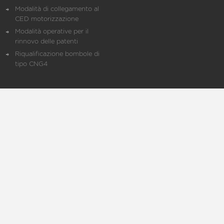
Modalità di collegamento al
CED motorizzazione
Modalità operative per il
rinnovo delle patenti
Riqualificazione bombole di
tipo CNG4