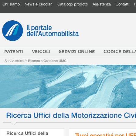
Chi siamo
News e circolari
Catalogo prodotti
Assistenza
Contatti
PATENTI
VEICOLI
SERVIZI ONLINE
CODICE DELL
Servizi online
//
Ricerca e Gestione UMC
Ricerca Uffici della Motorizzazione Civi
Ricerca Uffici della
Turni operativi per U