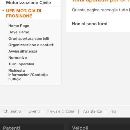
Motorizzazione Civile
Questa pagina raccoglie tutte le
UFF. MOT. CIV. DI
FROSINONE
Non ci sono turni
Home Page
Dove siamo
Orari apertura sportelli
Organizzazione e contatti
Avvisi all'utenza
Normative
Turni operativi
Richiesta
informazioni/Contatta
l'ufficio
Chi siamo
Eventi
News e circolari
Assistenza
Faq
Patenti
Veicoli