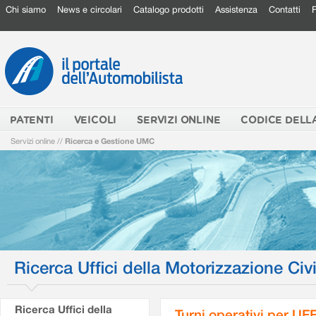
Chi siamo
News e circolari
Catalogo prodotti
Assistenza
Contatti
PATENTI
VEICOLI
SERVIZI ONLINE
CODICE DELL
Servizi online
//
Ricerca e Gestione UMC
Ricerca Uffici della Motorizzazione Civi
Ricerca Uffici della
Turni operativi per U