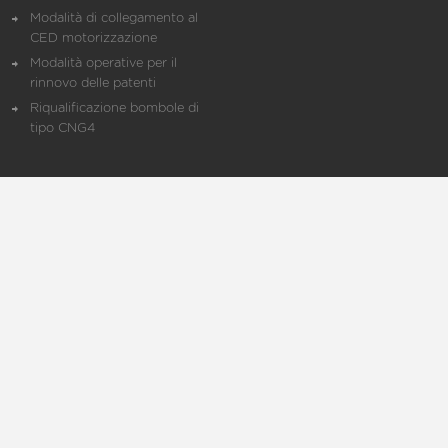
Modalità di collegamento al
CED motorizzazione
Modalità operative per il
rinnovo delle patenti
Riqualificazione bombole di
tipo CNG4