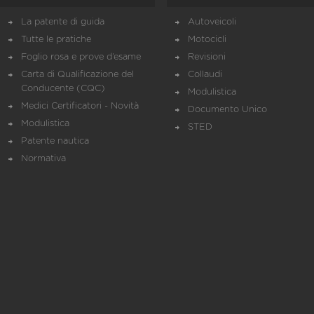
La patente di guida
Autoveicoli
Tutte le pratiche
Motocicli
Foglio rosa e prove d’esame
Revisioni
Carta di Qualificazione del
Collaudi
Conducente (CQC)
Modulistica
Medici Certificatori - Novità
Documento Unico
Modulistica
STED
Patente nautica
Normativa