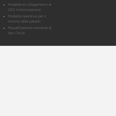
Modalità di collegamento al
CED motorizzazione
Modalità operative per il
rinnovo delle patenti
Riqualificazione bombole di
tipo CNG4