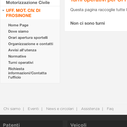
Motorizzazione Civile
Questa pagina raccoglie tutte le
UFF. MOT. CIV. DI
FROSINONE
Non ci sono turni
Home Page
Dove siamo
Orari apertura sportelli
Organizzazione e contatti
Avvisi all'utenza
Normative
Turni operativi
Richiesta
informazioni/Contatta
l'ufficio
Chi siamo
Eventi
News e circolari
Assistenza
Faq
Patenti
Veicoli