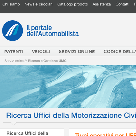
Chi siamo
News e circolari
Catalogo prodotti
Assistenza
Contatti
PATENTI
VEICOLI
SERVIZI ONLINE
CODICE DELL
Servizi online
//
Ricerca e Gestione UMC
Ricerca Uffici della Motorizzazione Civi
Ricerca Uffici della
Turni operativi per U