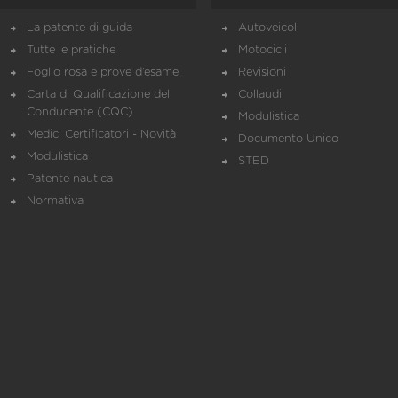
La patente di guida
Autoveicoli
Tutte le pratiche
Motocicli
Foglio rosa e prove d’esame
Revisioni
Carta di Qualificazione del
Collaudi
Conducente (CQC)
Modulistica
Medici Certificatori - Novità
Documento Unico
Modulistica
STED
Patente nautica
Normativa