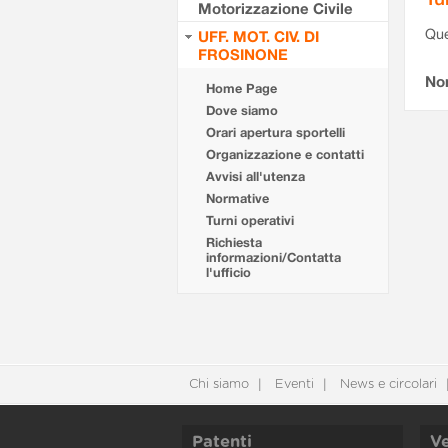
Motorizzazione Civile
Que
UFF. MOT. CIV. DI
FROSINONE
Non
Home Page
Dove siamo
Orari apertura sportelli
Organizzazione e contatti
Avvisi all'utenza
Normative
Turni operativi
Richiesta
informazioni/Contatta
l'ufficio
Chi siamo
Eventi
News e circolari
Patenti
Ve