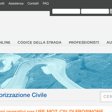
otti
Assistenza
Contatti
FAQ
NLINE
CODICE DELLA STRADA
PROFESSIONISTI
AU
orizzazione Civile
rni operativi per UFF. MOT. CIV. DI FROSINONE