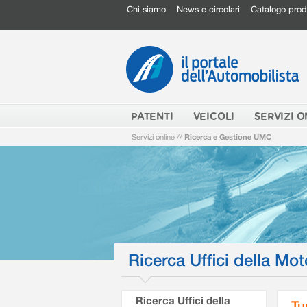
Chi siamo
News e circolari
Catalogo prod
PATENTI
VEICOLI
SERVIZI O
Servizi online
//
Ricerca e Gestione UMC
Ricerca Uffici della Mot
Ricerca Uffici della
Tu