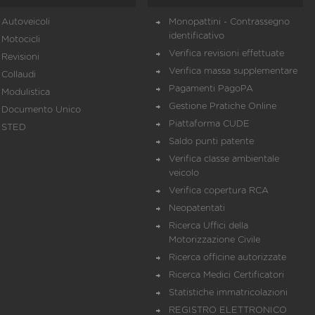
Autoveicoli
Monopattini - Contrassegno
identificativo
Motocicli
Verifica revisioni effettuate
Revisioni
Verifica massa supplementare
Collaudi
Pagamenti PagoPA
Modulistica
Gestione Pratiche Online
Documento Unico
Piattaforma CUDE
STED
Saldo punti patente
Verifica classe ambientale
veicolo
Verifica copertura RCA
Neopatentati
Ricerca Uffici della
Motorizzazione Civile
Ricerca officine autorizzate
Ricerca Medici Certificatori
Statistiche immatricolazioni
REGISTRO ELETTRONICO