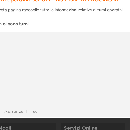
sta pagina raccoglie tutte le informazioni relative ai turni operativi.
 ci sono turni
Assistenza
Faq
icoli
Servizi Online