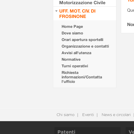
Motorizzazione Civile
Que
UFF. MOT. CIV. DI
FROSINONE
Non
Home Page
Dove siamo
Orari apertura sportelli
Organizzazione e contatti
Avvisi all'utenza
Normative
Turni operativi
Richiesta
informazioni/Contatta
l'ufficio
Chi siamo
Eventi
News e circolari
Patenti
Ve