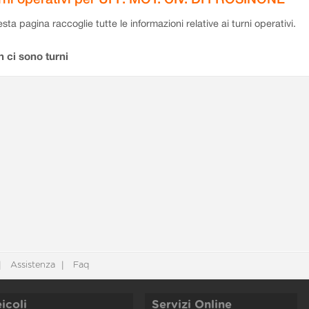
sta pagina raccoglie tutte le informazioni relative ai turni operativi.
 ci sono turni
Assistenza
Faq
icoli
Servizi Online