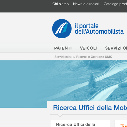
Chi siamo
News e circolari
Catalogo prod
PATENTI
VEICOLI
SERVIZI O
Servizi online
//
Ricerca e Gestione UMC
Ricerca Uffici della Mot
Ricerca Uffici della
Tu