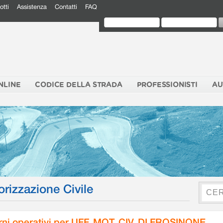
otti
Assistenza
Contatti
FAQ
NLINE
CODICE DELLA STRADA
PROFESSIONISTI
AU
orizzazione Civile
rni operativi per UFF. MOT. CIV. DI FROSINONE