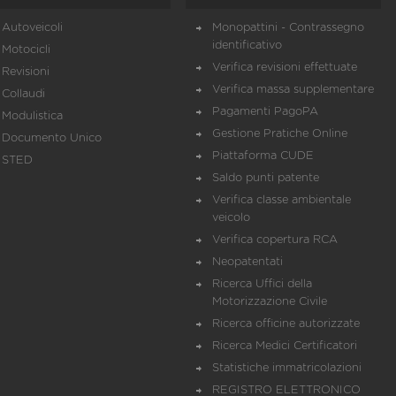
Autoveicoli
Monopattini - Contrassegno
identificativo
Motocicli
Verifica revisioni effettuate
Revisioni
Verifica massa supplementare
Collaudi
Pagamenti PagoPA
Modulistica
Gestione Pratiche Online
Documento Unico
Piattaforma CUDE
STED
Saldo punti patente
Verifica classe ambientale
veicolo
Verifica copertura RCA
Neopatentati
Ricerca Uffici della
Motorizzazione Civile
Ricerca officine autorizzate
Ricerca Medici Certificatori
Statistiche immatricolazioni
REGISTRO ELETTRONICO