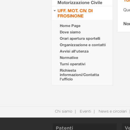
Motorizzazione Civile
Que
UFF. MOT. CIV. DI
FROSINONE
Non
Home Page
Dove siamo
Orari apertura sportelli
Organizzazione e contatti
Avvisi all'utenza
Normative
Turni operativi
Richiesta
informazioni/Contatta
l'ufficio
Chi siamo
Eventi
News e circolari
Patenti
Ve