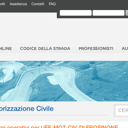
otti
Assistenza
Contatti
FAQ
NLINE
CODICE DELLA STRADA
PROFESSIONISTI
AU
orizzazione Civile
rni operativi per UFF. MOT. CIV. DI FROSINONE