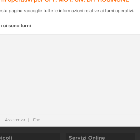
sta pagina raccoglie tutte le informazioni relative ai turni operativi.
 ci sono turni
Assistenza
Faq
icoli
Servizi Online