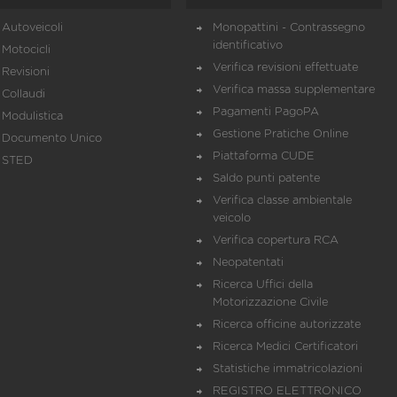
Autoveicoli
Monopattini - Contrassegno
identificativo
Motocicli
Verifica revisioni effettuate
Revisioni
Verifica massa supplementare
Collaudi
Pagamenti PagoPA
Modulistica
Gestione Pratiche Online
Documento Unico
Piattaforma CUDE
STED
Saldo punti patente
Verifica classe ambientale
veicolo
Verifica copertura RCA
Neopatentati
Ricerca Uffici della
Motorizzazione Civile
Ricerca officine autorizzate
Ricerca Medici Certificatori
Statistiche immatricolazioni
REGISTRO ELETTRONICO