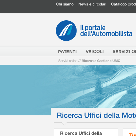
Chi siamo
News e circolari
Catalogo prod
PATENTI
VEICOLI
SERVIZI O
Servizi online
//
Ricerca e Gestione UMC
Ricerca Uffici della Mot
Ricerca Uffici della
Tu