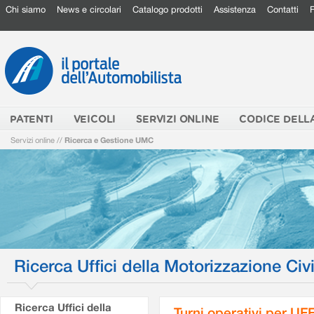
Chi siamo
News e circolari
Catalogo prodotti
Assistenza
Contatti
PATENTI
VEICOLI
SERVIZI ONLINE
CODICE DELL
Servizi online
//
Ricerca e Gestione UMC
Ricerca Uffici della Motorizzazione Civi
Ricerca Uffici della
Turni operativi per U