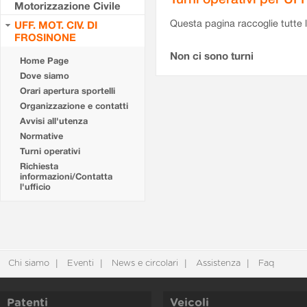
Motorizzazione Civile
Questa pagina raccoglie tutte le
UFF. MOT. CIV. DI
FROSINONE
Non ci sono turni
Home Page
Dove siamo
Orari apertura sportelli
Organizzazione e contatti
Avvisi all'utenza
Normative
Turni operativi
Richiesta
informazioni/Contatta
l'ufficio
Chi siamo
Eventi
News e circolari
Assistenza
Faq
Patenti
Veicoli