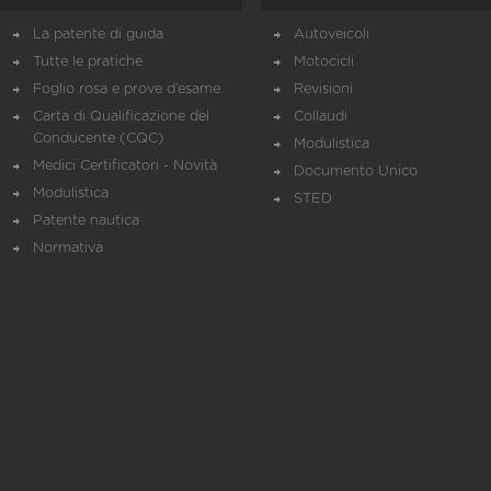
La patente di guida
Autoveicoli
Tutte le pratiche
Motocicli
Foglio rosa e prove d’esame
Revisioni
Carta di Qualificazione del
Collaudi
Conducente (CQC)
Modulistica
Medici Certificatori - Novità
Documento Unico
Modulistica
STED
Patente nautica
Normativa