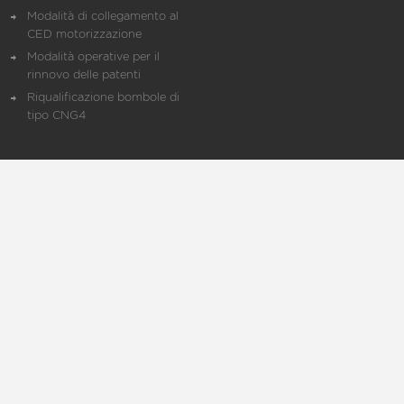
Modalità di collegamento al
CED motorizzazione
Modalità operative per il
rinnovo delle patenti
Riqualificazione bombole di
tipo CNG4