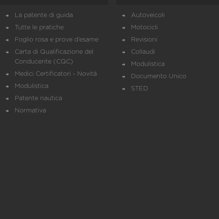
La patente di guida
Autoveicoli
Tutte le pratiche
Motocicli
Foglio rosa e prove d’esame
Revisioni
Carta di Qualificazione del
Collaudi
Conducente (CQC)
Modulistica
Medici Certificatori - Novità
Documento Unico
Modulistica
STED
Patente nautica
Normativa