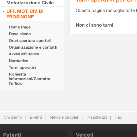
Motorizzazione Civile
Questa pagina raccoglie tutte le
UFF. MOT. CIV. DI
FROSINONE
Non ci sono turni
Home Page
Dove siamo
Orari apertura sportelli
Organizzazione e contatti
Avvisi all'utenza
Normative
Turni operativi
Richiesta
informazioni/Contatta
l'ufficio
Chi siamo
Eventi
News e circolari
Assistenza
Faq
Patenti
Veicoli