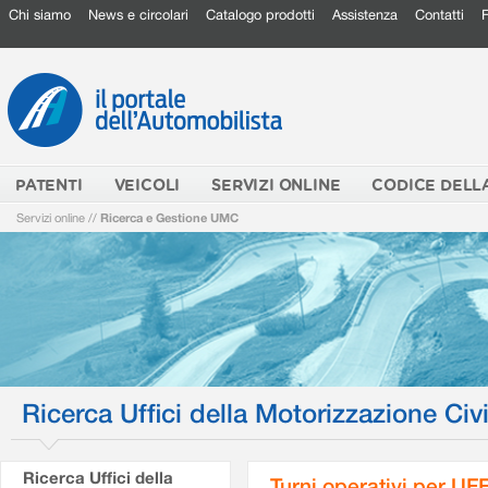
Chi siamo
News e circolari
Catalogo prodotti
Assistenza
Contatti
PATENTI
VEICOLI
SERVIZI ONLINE
CODICE DELL
Servizi online
//
Ricerca e Gestione UMC
Ricerca Uffici della Motorizzazione Civi
Ricerca Uffici della
Turni operativi per U