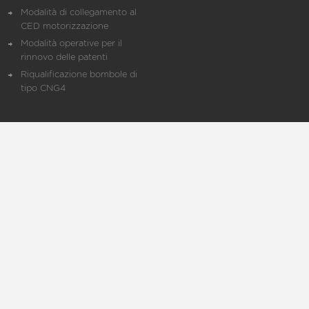
Modalità di collegamento al
CED motorizzazione
Modalità operative per il
rinnovo delle patenti
Riqualificazione bombole di
tipo CNG4