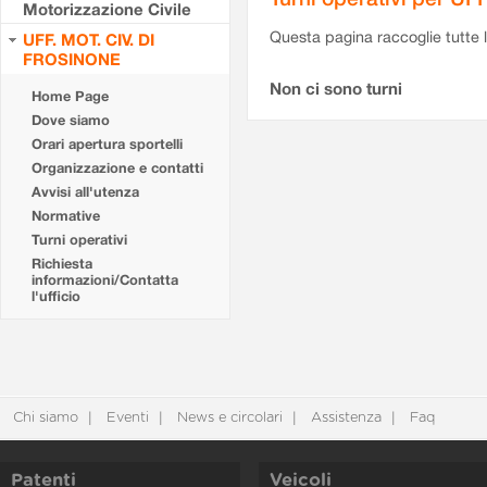
Motorizzazione Civile
Questa pagina raccoglie tutte le
UFF. MOT. CIV. DI
FROSINONE
Non ci sono turni
Home Page
Dove siamo
Orari apertura sportelli
Organizzazione e contatti
Avvisi all'utenza
Normative
Turni operativi
Richiesta
informazioni/Contatta
l'ufficio
Chi siamo
Eventi
News e circolari
Assistenza
Faq
Patenti
Veicoli