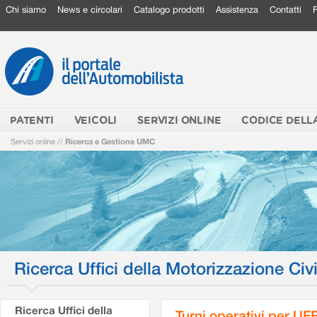
Chi siamo
News e circolari
Catalogo prodotti
Assistenza
Contatti
PATENTI
VEICOLI
SERVIZI ONLINE
CODICE DELL
Servizi online
//
Ricerca e Gestione UMC
Ricerca Uffici della Motorizzazione Civi
Ricerca Uffici della
Turni operativi per U