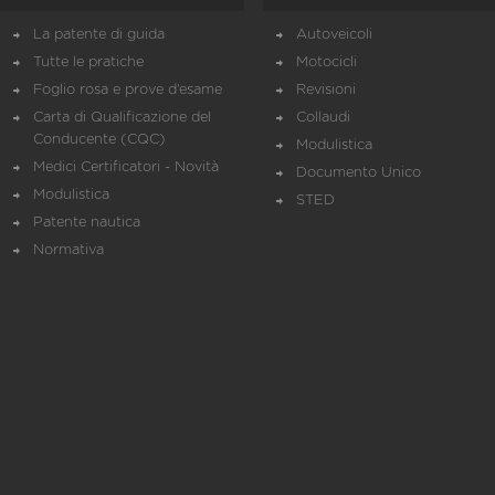
La patente di guida
Autoveicoli
Tutte le pratiche
Motocicli
Foglio rosa e prove d’esame
Revisioni
Carta di Qualificazione del
Collaudi
Conducente (CQC)
Modulistica
Medici Certificatori - Novità
Documento Unico
Modulistica
STED
Patente nautica
Normativa