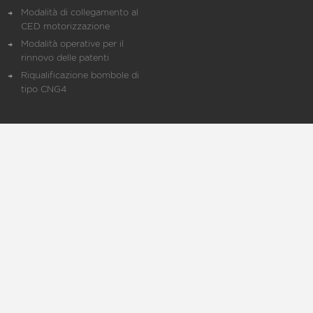
Modalità di collegamento al
CED motorizzazione
Modalità operative per il
rinnovo delle patenti
Riqualificazione bombole di
tipo CNG4