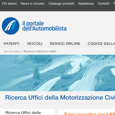
Chi siamo
News e circolari
Catalogo prodotti
Assistenza
Contatti
PATENTI
VEICOLI
SERVIZI ONLINE
CODICE DELL
Servizi online
//
Ricerca e Gestione UMC
Ricerca Uffici della Motorizzazione Civi
Ricerca Uffici della
Turni operativi per U