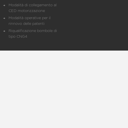
Modalità di collegamento al
CED motorizzazione
Modalità operative per il
rinnovo delle patenti
Riqualificazione bombole di
tipo CNG4