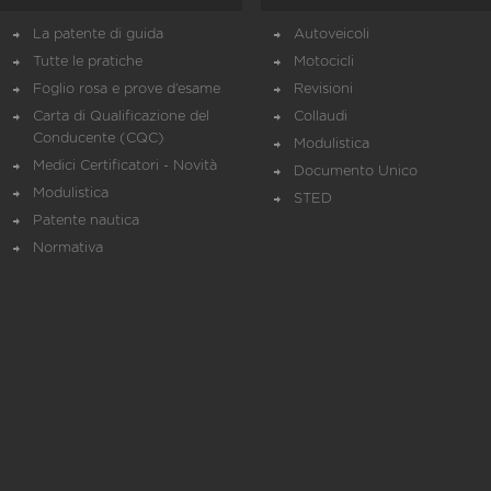
La patente di guida
Autoveicoli
Tutte le pratiche
Motocicli
Foglio rosa e prove d’esame
Revisioni
Carta di Qualificazione del
Collaudi
Conducente (CQC)
Modulistica
Medici Certificatori - Novità
Documento Unico
Modulistica
STED
Patente nautica
Normativa