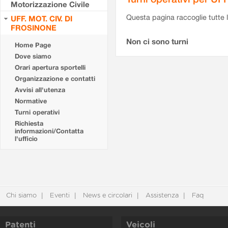
Motorizzazione Civile
Questa pagina raccoglie tutte le
UFF. MOT. CIV. DI
FROSINONE
Non ci sono turni
Home Page
Dove siamo
Orari apertura sportelli
Organizzazione e contatti
Avvisi all'utenza
Normative
Turni operativi
Richiesta
informazioni/Contatta
l'ufficio
Chi siamo
Eventi
News e circolari
Assistenza
Faq
Patenti
Veicoli