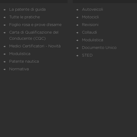
La patente di guida
Autoveicoli
Tutte le pratiche
Motocicli
Foglio rosa e prove d’esame
Revisioni
Carta di Qualificazione del
Collaudi
Conducente (CQC)
Modulistica
Medici Certificatori - Novità
Documento Unico
Modulistica
STED
Patente nautica
Normativa