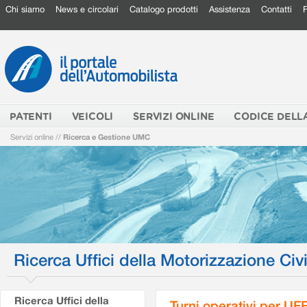
Chi siamo
News e circolari
Catalogo prodotti
Assistenza
Contatti
PATENTI
VEICOLI
SERVIZI ONLINE
CODICE DELL
Servizi online
//
Ricerca e Gestione UMC
Ricerca Uffici della Motorizzazione Civi
Ricerca Uffici della
Turni operativi per U