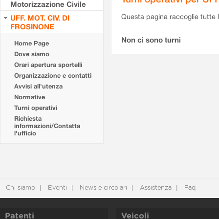
Motorizzazione Civile
Questa pagina raccoglie tutte le
UFF. MOT. CIV. DI
FROSINONE
Non ci sono turni
Home Page
Dove siamo
Orari apertura sportelli
Organizzazione e contatti
Avvisi all'utenza
Normative
Turni operativi
Richiesta
informazioni/Contatta
l'ufficio
Chi siamo
Eventi
News e circolari
Assistenza
Faq
Patenti
Veicoli