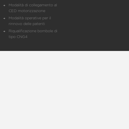
Modalità di collegamento al
CED motorizzazione
Modalità operative per il
rinnovo delle patenti
Riqualificazione bombole di
tipo CNG4