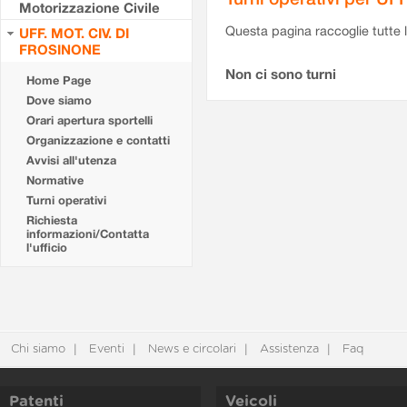
Motorizzazione Civile
Questa pagina raccoglie tutte le
UFF. MOT. CIV. DI
FROSINONE
Non ci sono turni
Home Page
Dove siamo
Orari apertura sportelli
Organizzazione e contatti
Avvisi all'utenza
Normative
Turni operativi
Richiesta
informazioni/Contatta
l'ufficio
Chi siamo
Eventi
News e circolari
Assistenza
Faq
Patenti
Veicoli