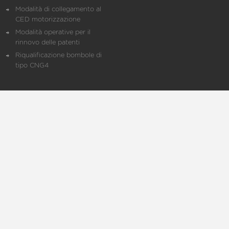
Modalità di collegamento al
CED motorizzazione
Modalità operative per il
rinnovo delle patenti
Riqualificazione bombole di
tipo CNG4