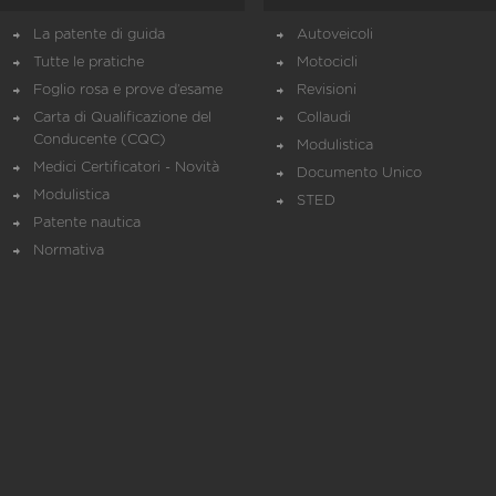
La patente di guida
Autoveicoli
Tutte le pratiche
Motocicli
Foglio rosa e prove d’esame
Revisioni
Carta di Qualificazione del
Collaudi
Conducente (CQC)
Modulistica
Medici Certificatori - Novità
Documento Unico
Modulistica
STED
Patente nautica
Normativa