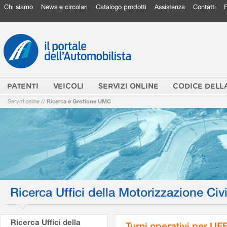
Chi siamo
News e circolari
Catalogo prodotti
Assistenza
Contatti
PATENTI
VEICOLI
SERVIZI ONLINE
CODICE DELL
Servizi online
//
Ricerca e Gestione UMC
Ricerca Uffici della Motorizzazione Civi
Ricerca Uffici della
Turni operativi per U