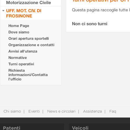
Motorizzazione Civile
Questa pagina raccoglie tutte le
UFF. MOT. CIV. DI
FROSINONE
Non ci sono turni
Home Page
Dove siamo
Orari apertura sportelli
Organizzazione e contatti
Avvisi all'utenza
Normative
Turni operativi
Richiesta
informazioni/Contatta
l'ufficio
Chi siamo
Eventi
News e circolari
Assistenza
Faq
Patenti
Veicoli