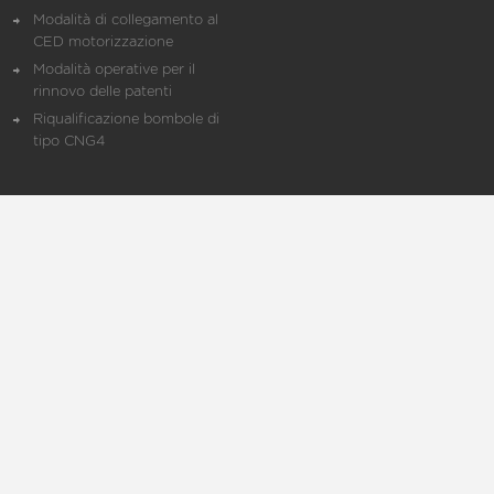
Modalità di collegamento al
CED motorizzazione
Modalità operative per il
rinnovo delle patenti
Riqualificazione bombole di
tipo CNG4