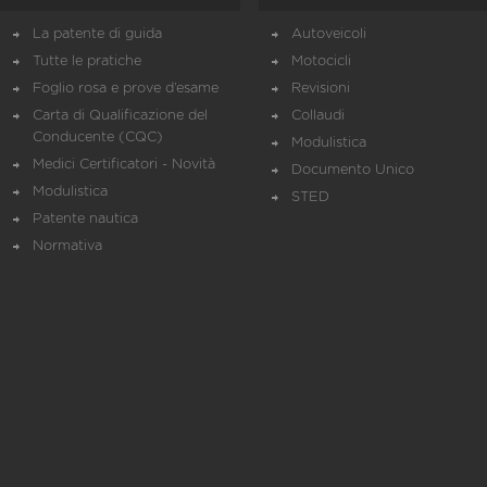
La patente di guida
Autoveicoli
Tutte le pratiche
Motocicli
Foglio rosa e prove d’esame
Revisioni
Carta di Qualificazione del
Collaudi
Conducente (CQC)
Modulistica
Medici Certificatori - Novità
Documento Unico
Modulistica
STED
Patente nautica
Normativa