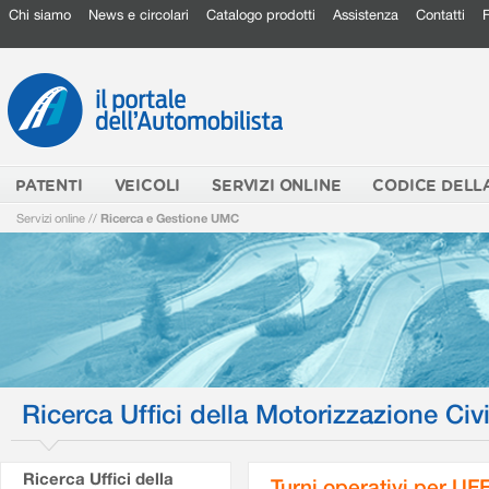
Chi siamo
News e circolari
Catalogo prodotti
Assistenza
Contatti
PATENTI
VEICOLI
SERVIZI ONLINE
CODICE DELL
Servizi online
//
Ricerca e Gestione UMC
Ricerca Uffici della Motorizzazione Civi
Ricerca Uffici della
Turni operativi per U