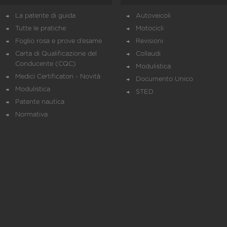
La patente di guida
Autoveicoli
Tutte le pratiche
Motocicli
Foglio rosa e prove d’esame
Revisioni
Carta di Qualificazione del
Collaudi
Conducente (CQC)
Modulistica
Medici Certificatori - Novità
Documento Unico
Modulistica
STED
Patente nautica
Normativa