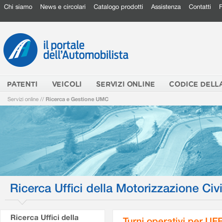
Chi siamo
News e circolari
Catalogo prodotti
Assistenza
Contatti
PATENTI
VEICOLI
SERVIZI ONLINE
CODICE DELL
Servizi online
//
Ricerca e Gestione UMC
Ricerca Uffici della Motorizzazione Civi
Ricerca Uffici della
Turni operativi per U