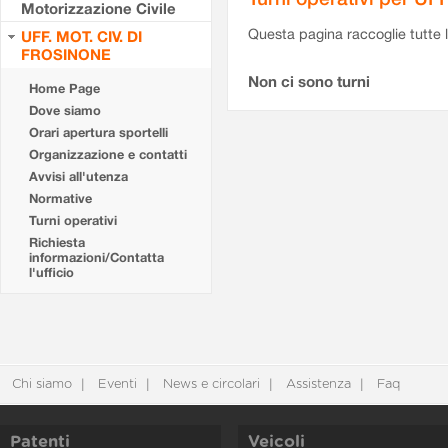
Motorizzazione Civile
Questa pagina raccoglie tutte le
UFF. MOT. CIV. DI
FROSINONE
Non ci sono turni
Home Page
Dove siamo
Orari apertura sportelli
Organizzazione e contatti
Avvisi all'utenza
Normative
Turni operativi
Richiesta
informazioni/Contatta
l'ufficio
Chi siamo
Eventi
News e circolari
Assistenza
Faq
Patenti
Veicoli