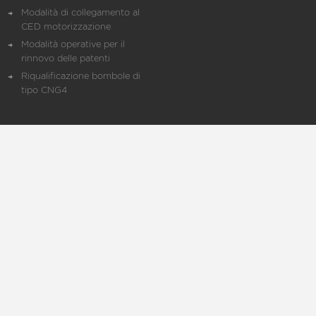
Modalità di collegamento al
CED motorizzazione
Modalità operative per il
rinnovo delle patenti
Riqualificazione bombole di
tipo CNG4