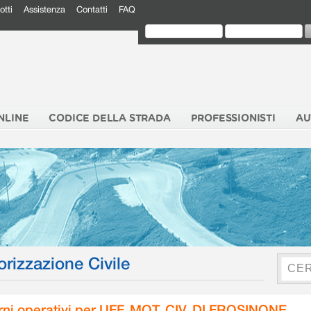
otti
Assistenza
Contatti
FAQ
NLINE
CODICE DELLA STRADA
PROFESSIONISTI
AU
orizzazione Civile
rni operativi per UFF. MOT. CIV. DI FROSINONE