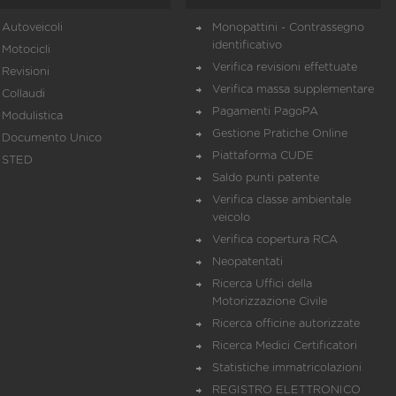
Autoveicoli
Monopattini - Contrassegno
identificativo
Motocicli
Verifica revisioni effettuate
Revisioni
Verifica massa supplementare
Collaudi
Pagamenti PagoPA
Modulistica
Gestione Pratiche Online
Documento Unico
Piattaforma CUDE
STED
Saldo punti patente
Verifica classe ambientale
veicolo
Verifica copertura RCA
Neopatentati
Ricerca Uffici della
Motorizzazione Civile
Ricerca officine autorizzate
Ricerca Medici Certificatori
Statistiche immatricolazioni
REGISTRO ELETTRONICO