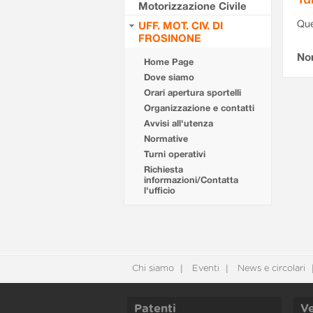
Motorizzazione Civile
Que
UFF. MOT. CIV. DI
FROSINONE
Non
Home Page
Dove siamo
Orari apertura sportelli
Organizzazione e contatti
Avvisi all'utenza
Normative
Turni operativi
Richiesta
informazioni/Contatta
l'ufficio
Chi siamo
Eventi
News e circolari
Patenti
Ve