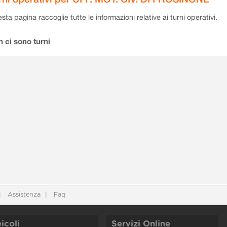
sta pagina raccoglie tutte le informazioni relative ai turni operativi.
 ci sono turni
Assistenza
Faq
icoli
Servizi Online