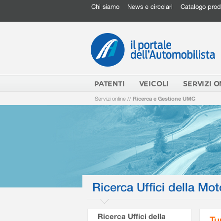
Chi siamo
News e circolari
Catalogo prod
PATENTI
VEICOLI
SERVIZI O
Servizi online
//
Ricerca e Gestione UMC
Ricerca Uffici della Mot
Ricerca Uffici della
Tu