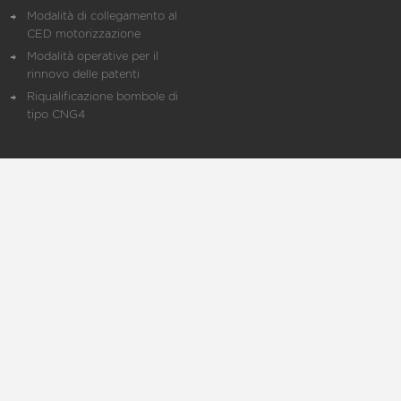
Modalità di collegamento al
CED motorizzazione
Modalità operative per il
rinnovo delle patenti
Riqualificazione bombole di
tipo CNG4