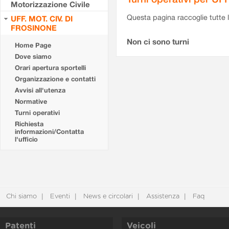
Motorizzazione Civile
Questa pagina raccoglie tutte le
UFF. MOT. CIV. DI
FROSINONE
Non ci sono turni
Home Page
Dove siamo
Orari apertura sportelli
Organizzazione e contatti
Avvisi all'utenza
Normative
Turni operativi
Richiesta
informazioni/Contatta
l'ufficio
Chi siamo
Eventi
News e circolari
Assistenza
Faq
Patenti
Veicoli