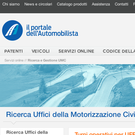
Chi siamo
News e circolari
Catalogo prodotti
Assistenza
Contatti
PATENTI
VEICOLI
SERVIZI ONLINE
CODICE DELL
Servizi online
//
Ricerca e Gestione UMC
Ricerca Uffici della Motorizzazione Civi
Ricerca Uffici della
Turni operativi per U