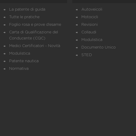
La patente di guida
Autoveicoli
Tutte le pratiche
Motocicli
Foglio rosa e prove d’esame
Revisioni
Carta di Qualificazione del
Collaudi
Conducente (CQC)
Modulistica
Medici Certificatori - Novità
Documento Unico
Modulistica
STED
Patente nautica
Normativa