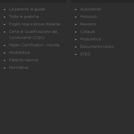
La patente di guida
Autoveicoli
Tutte le pratiche
Motocicli
Foglio rosa e prove d’esame
Revisioni
Carta di Qualificazione del
Collaudi
Conducente (CQC)
Modulistica
Medici Certificatori - Novità
Documento Unico
Modulistica
STED
Patente nautica
Normativa