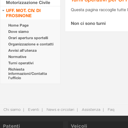
Motorizzazione Civile
Questa pagina raccoglie tutte le
UFF. MOT. CIV. DI
FROSINONE
Non ci sono turni
Home Page
Dove siamo
Orari apertura sportelli
Organizzazione e contatti
Avvisi all'utenza
Normative
Turni operativi
Richiesta
informazioni/Contatta
l'ufficio
Chi siamo
Eventi
News e circolari
Assistenza
Faq
Patenti
Veicoli