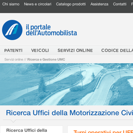
Chi siamo
News e circolari
Catalogo prodotti
Assistenza
Contatti
PATENTI
VEICOLI
SERVIZI ONLINE
CODICE DELL
Servizi online
//
Ricerca e Gestione UMC
Ricerca Uffici della Motorizzazione Civi
Ricerca Uffici della
Turni operativi per U