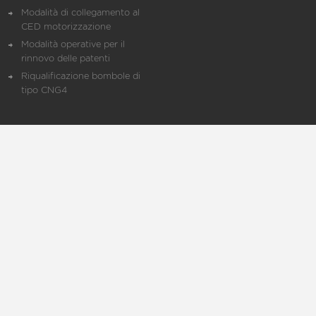
Modalità di collegamento al
CED motorizzazione
Modalità operative per il
rinnovo delle patenti
Riqualificazione bombole di
tipo CNG4