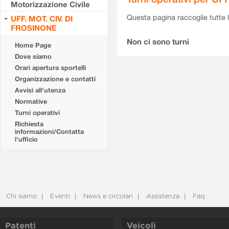
Motorizzazione Civile
Questa pagina raccoglie tutte le
UFF. MOT. CIV. DI
FROSINONE
Non ci sono turni
Home Page
Dove siamo
Orari apertura sportelli
Organizzazione e contatti
Avvisi all'utenza
Normative
Turni operativi
Richiesta
informazioni/Contatta
l'ufficio
Chi siamo
Eventi
News e circolari
Assistenza
Faq
Patenti
Veicoli