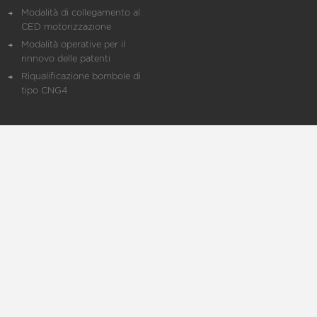
Modalità di collegamento al
CED motorizzazione
Modalità operative per il
rinnovo delle patenti
Riqualificazione bombole di
tipo CNG4