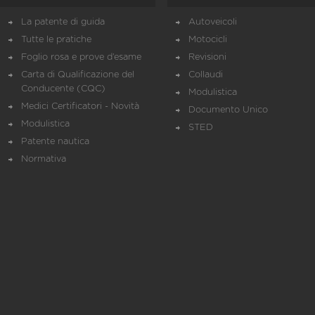
La patente di guida
Autoveicoli
Tutte le pratiche
Motocicli
Foglio rosa e prove d’esame
Revisioni
Carta di Qualificazione del
Collaudi
Conducente (CQC)
Modulistica
Medici Certificatori - Novità
Documento Unico
Modulistica
STED
Patente nautica
Normativa