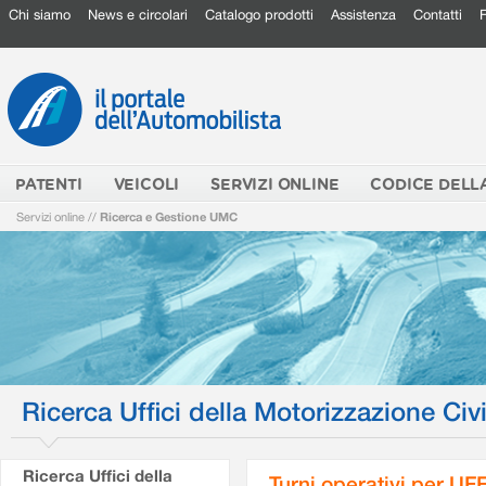
Chi siamo
News e circolari
Catalogo prodotti
Assistenza
Contatti
PATENTI
VEICOLI
SERVIZI ONLINE
CODICE DELL
Servizi online
//
Ricerca e Gestione UMC
Ricerca Uffici della Motorizzazione Civi
Ricerca Uffici della
Turni operativi per U