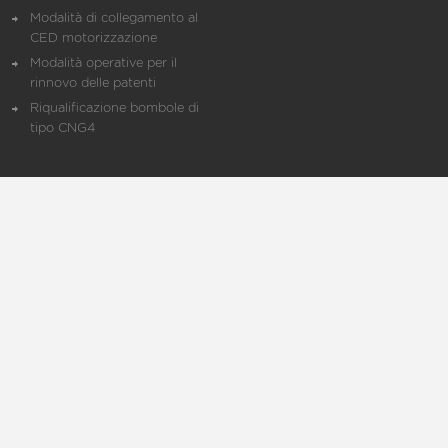
Modalità di collegamento al
CED motorizzazione
Modalità operative per il
rinnovo delle patenti
Riqualificazione bombole di
tipo CNG4