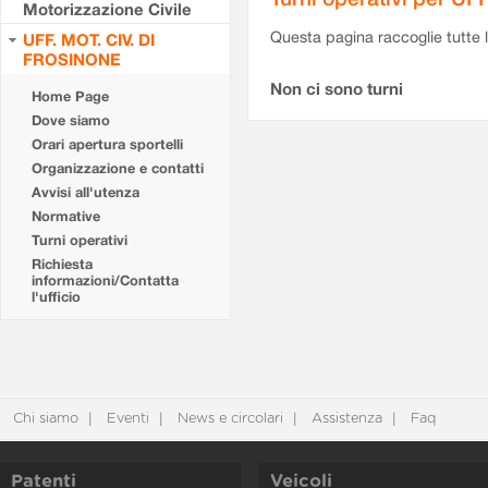
Motorizzazione Civile
Questa pagina raccoglie tutte le
UFF. MOT. CIV. DI
FROSINONE
Non ci sono turni
Home Page
Dove siamo
Orari apertura sportelli
Organizzazione e contatti
Avvisi all'utenza
Normative
Turni operativi
Richiesta
informazioni/Contatta
l'ufficio
Chi siamo
Eventi
News e circolari
Assistenza
Faq
Patenti
Veicoli