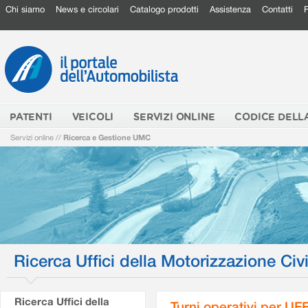
Chi siamo
News e circolari
Catalogo prodotti
Assistenza
Contatti
PATENTI
VEICOLI
SERVIZI ONLINE
CODICE DELL
Servizi online
//
Ricerca e Gestione UMC
Ricerca Uffici della Motorizzazione Civi
Ricerca Uffici della
Turni operativi per U