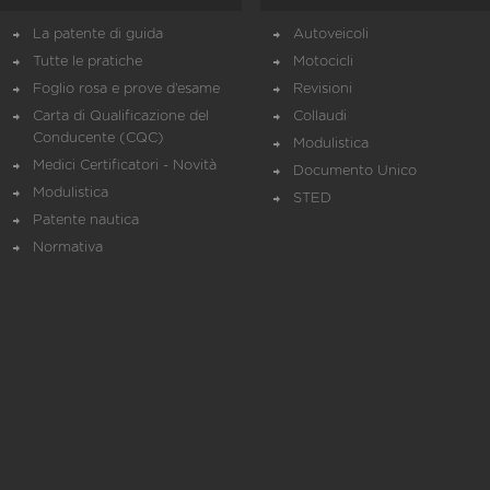
La patente di guida
Autoveicoli
Tutte le pratiche
Motocicli
Foglio rosa e prove d’esame
Revisioni
Carta di Qualificazione del
Collaudi
Conducente (CQC)
Modulistica
Medici Certificatori - Novità
Documento Unico
Modulistica
STED
Patente nautica
Normativa