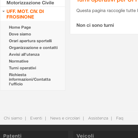
Motorizzazione Civile
Questa pagina raccoglie tutte le
UFF. MOT. CIV. DI
FROSINONE
Non ci sono turni
Home Page
Dove siamo
Orari apertura sportelli
Organizzazione e contatti
Avvisi all'utenza
Normative
Turni operativi
Richiesta
informazioni/Contatta
l'ufficio
Chi siamo
Eventi
News e circolari
Assistenza
Faq
Patenti
Veicoli