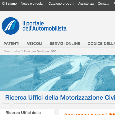
Chi siamo
News e circolari
Catalogo prodotti
Assistenza
Contatti
PATENTI
VEICOLI
SERVIZI ONLINE
CODICE DELL
Servizi online
//
Ricerca e Gestione UMC
Ricerca Uffici della Motorizzazione Civi
Ricerca Uffici della
Turni operativi per U