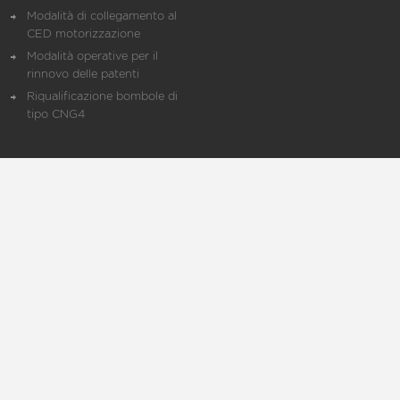
Modalità di collegamento al
CED motorizzazione
Modalità operative per il
rinnovo delle patenti
Riqualificazione bombole di
tipo CNG4