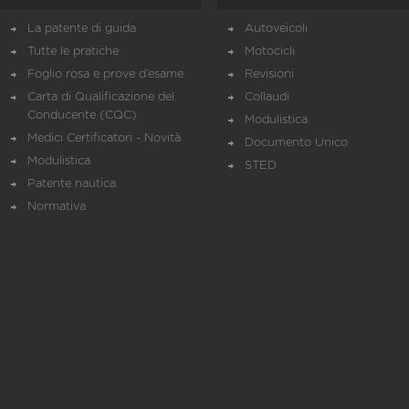
La patente di guida
Autoveicoli
Tutte le pratiche
Motocicli
Foglio rosa e prove d’esame
Revisioni
Carta di Qualificazione del
Collaudi
Conducente (CQC)
Modulistica
Medici Certificatori - Novità
Documento Unico
Modulistica
STED
Patente nautica
Normativa