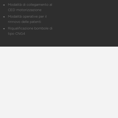
Modalità di collegamento al
CED motorizzazione
Modalità operative per il
rinnovo delle patenti
Riqualificazione bombole di
tipo CNG4