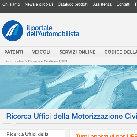
Chi siamo
News e circolari
Catalogo prodotti
Assistenza
Contatti
PATENTI
VEICOLI
SERVIZI ONLINE
CODICE DELL
Servizi online
//
Ricerca e Gestione UMC
Ricerca Uffici della Motorizzazione Civi
Ricerca Uffici della
Turni operativi per U