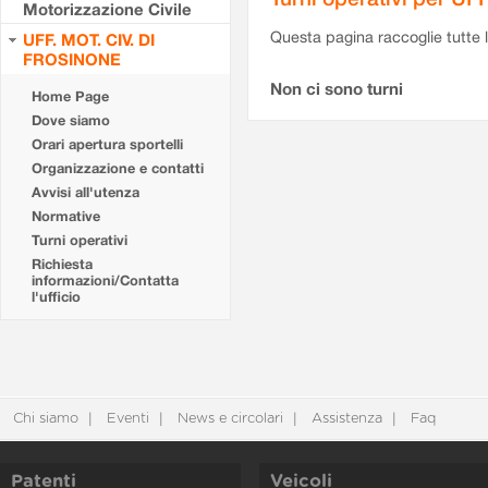
Motorizzazione Civile
Questa pagina raccoglie tutte le
UFF. MOT. CIV. DI
FROSINONE
Non ci sono turni
Home Page
Dove siamo
Orari apertura sportelli
Organizzazione e contatti
Avvisi all'utenza
Normative
Turni operativi
Richiesta
informazioni/Contatta
l'ufficio
Chi siamo
Eventi
News e circolari
Assistenza
Faq
Patenti
Veicoli