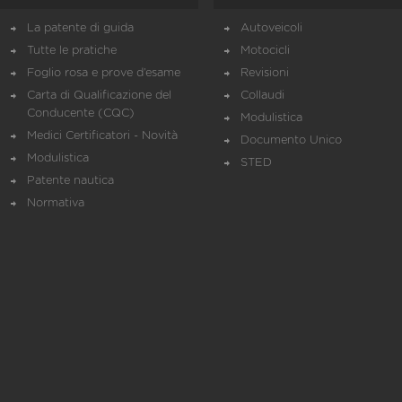
La patente di guida
Autoveicoli
Tutte le pratiche
Motocicli
Foglio rosa e prove d’esame
Revisioni
Carta di Qualificazione del
Collaudi
Conducente (CQC)
Modulistica
Medici Certificatori - Novità
Documento Unico
Modulistica
STED
Patente nautica
Normativa