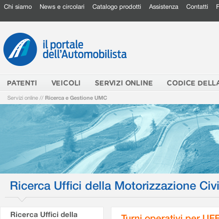
Chi siamo
News e circolari
Catalogo prodotti
Assistenza
Contatti
PATENTI
VEICOLI
SERVIZI ONLINE
CODICE DELL
Servizi online
//
Ricerca e Gestione UMC
Ricerca Uffici della Motorizzazione Civi
Ricerca Uffici della
Turni operativi per U