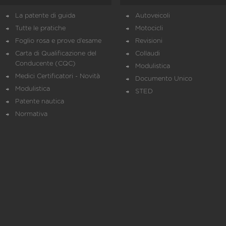
La patente di guida
Autoveicoli
Tutte le pratiche
Motocicli
Foglio rosa e prove d’esame
Revisioni
Carta di Qualificazione del
Collaudi
Conducente (CQC)
Modulistica
Medici Certificatori - Novità
Documento Unico
Modulistica
STED
Patente nautica
Normativa