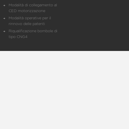
Modalità di collegamento al
CED motorizzazione
Modalità operative per il
rinnovo delle patenti
Riqualificazione bombole di
tipo CNG4