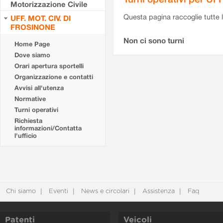
Motorizzazione Civile
Questa pagina raccoglie tutte le
UFF. MOT. CIV. DI
FROSINONE
Non ci sono turni
Home Page
Dove siamo
Orari apertura sportelli
Organizzazione e contatti
Avvisi all'utenza
Normative
Turni operativi
Richiesta
informazioni/Contatta
l'ufficio
Chi siamo
Eventi
News e circolari
Assistenza
Faq
Patenti
Veicoli